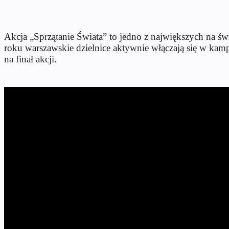
Akcja „Sprzątanie Świata” to jedno z największych na ś
roku warszawskie dzielnice aktywnie włączają się w kampa
na finał akcji.