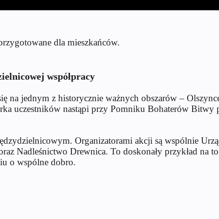
przygotowane dla mieszkańców.
ielnicowej współpracy
c się na jednym z historycznie ważnych obszarów – Olszyn
biórka uczestników nastąpi przy Pomniku Bohaterów Bitw
 międzydzielnicowym. Organizatorami akcji są wspólnie Ur
z Nadleśnictwo Drewnica. To doskonały przykład na to, ja
iu o wspólne dobro.