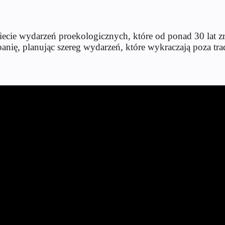
wiecie wydarzeń proekologicznych, które od ponad 30 lat 
nię, planując szereg wydarzeń, które wykraczają poza trad