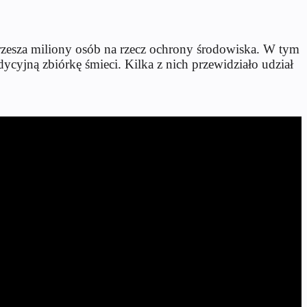
zrzesza miliony osób na rzecz ochrony środowiska. W tym
ycyjną zbiórkę śmieci. Kilka z nich przewidziało udział