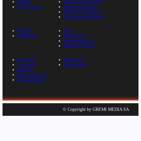
Kontakt
Zmiana ustawień zgód
Napisz do nas
Regulamin serwisu
Informacje o nadawcy
Deklaracja dostępności
Reklama
Rp.pl
Ogłoszenia
Parkiet.com
Wiescirolnicze.pl
Konferencje.rp.pl
E-kiosk.pl
Mapa strony
E-gazety.pl
Kalendarium
Nexto.pl
Mała księgowość
Kancelarierp.pl
© Copyright by GREMI MEDIA SA