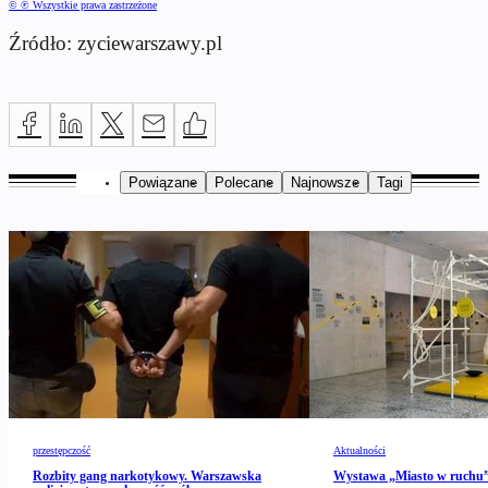
© ℗ Wszystkie prawa zastrzeżone
Źródło: zyciewarszawy.pl
Powiązane
Polecane
Najnowsze
Tagi
przestępczość
Aktualności
Rozbity gang narkotykowy. Warszawska
Wystawa „Miasto w ruch