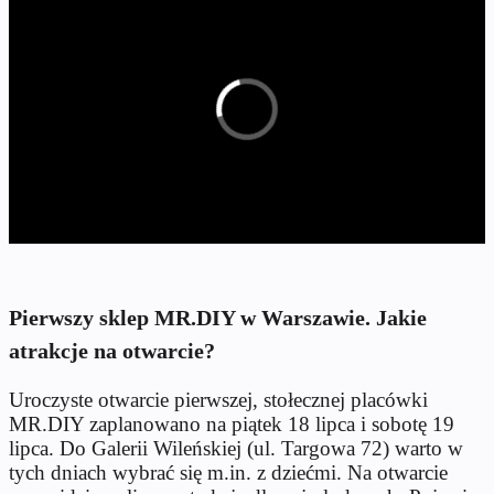
Pierwszy sklep MR.DIY w Warszawie. Jakie
atrakcje na otwarcie?
Uroczyste otwarcie pierwszej, stołecznej placówki
MR.DIY zaplanowano na piątek 18 lipca i sobotę 19
lipca. Do Galerii Wileńskiej (ul. Targowa 72) warto w
tych dniach wybrać się m.in. z dziećmi. Na otwarcie