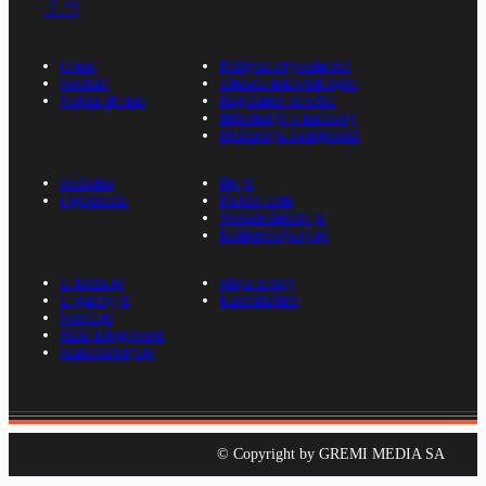
O nas
Polityka Prywatności
Kontakt
Zmiana ustawień zgód
Napisz do nas
Regulamin serwisu
Informacje o nadawcy
Deklaracja dostępności
Reklama
Rp.pl
Ogłoszenia
Parkiet.com
Wiescirolnicze.pl
Konferencje.rp.pl
E-kiosk.pl
Mapa strony
E-gazety.pl
Kalendarium
Nexto.pl
Mała księgowość
Kancelarierp.pl
© Copyright by GREMI MEDIA SA