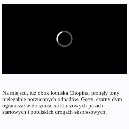
Na miejscu, tuż obok lotniska Chopina, płonęły tony
nielegalnie porzuconych odpadów. Gęsty, czarny dym
ograniczał widoczność na kluczowych pasach
startowych i pobliskich drogach ekspresowych.