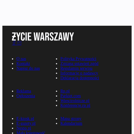
O nas
Polityka Prywatności
Kontakt
Zmiana ustawień zgód
Napisz do nas
Regulamin serwisu
Informacje o nadawcy
Deklaracja dostępności
Reklama
Rp.pl
Ogłoszenia
Parkiet.com
Wiescirolnicze.pl
Konferencje.rp.pl
E-kiosk.pl
Mapa strony
E-gazety.pl
Kalendarium
Nexto.pl
Mała księgowość