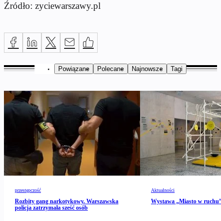
Źródło: zyciewarszawy.pl
Powiązane
Polecane
Najnowsze
Tagi
przestępczość
Aktualności
Rozbity gang narkotykowy. Warszawska
Wystawa „Miasto w ruch
policja zatrzymała sześć osób