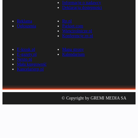
Informacje o nadawcy
Deklaracja dostępności
Reklama
Rp.pl
Ogłoszenia
Parkiet.com
Wiescirolnicze.pl
Konferencje.rp.pl
E-kiosk.pl
Mapa strony
E-gazety.pl
Kalendarium
Nexto.pl
Mała księgowość
Kancelarierp.pl
© Copyright by GREMI MEDIA SA