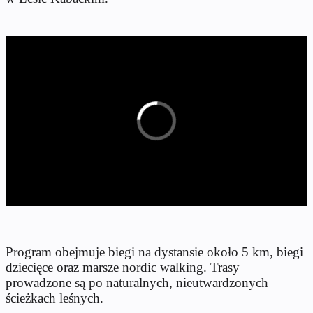
Program obejmuje biegi na dystansie około 5 km, biegi
dziecięce oraz marsze nordic walking. Trasy
prowadzone są po naturalnych, nieutwardzonych
ścieżkach leśnych.