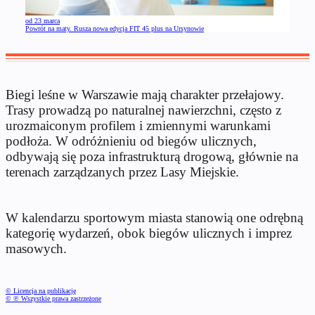
od 23 marca
Powrót na maty. Rusza nowa edycja FIT 45 plus na Ursynowie
Biegi leśne w Warszawie mają charakter przełajowy.
Trasy prowadzą po naturalnej nawierzchni, często z
urozmaiconym profilem i zmiennymi warunkami
podłoża. W odróżnieniu od biegów ulicznych,
odbywają się poza infrastrukturą drogową, głównie na
terenach zarządzanych przez Lasy Miejskie.
W kalendarzu sportowym miasta stanowią one odrębną
kategorię wydarzeń, obok biegów ulicznych i imprez
masowych.
© Licencja na publikację
© ℗ Wszystkie prawa zastrzeżone