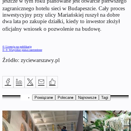
jeszcze w tym roku planowane jest otwarcie pierwszego
zagranicznego hotelu sieci w Budapeszcie
.
Cały proces
inwestycyjny przy ulicy Mariańskiej ruszył na dobre
dwa lata po zakupie działki, kiedy to inwestor złożył
oficjalny wniosek o pozwolenie na budowę
.
© Licencja na publikację
© ℗ Wszystkie prawa zastrzeżone
Źródło: zyciewarszawy.pl
Powiązane
Polecane
Najnowsze
Tagi