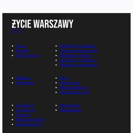
O nas
Polityka Prywatności
Kontakt
Zmiana ustawień zgód
Napisz do nas
Regulamin serwisu
Informacje o nadawcy
Deklaracja dostępności
Reklama
Rp.pl
Ogłoszenia
Parkiet.com
Wiescirolnicze.pl
Konferencje.rp.pl
E-kiosk.pl
Mapa strony
E-gazety.pl
Kalendarium
Nexto.pl
Mała księgowość
Kancelarierp.pl