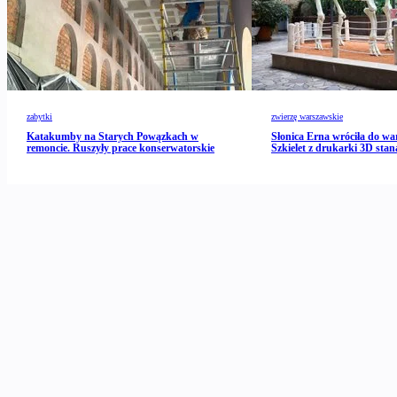
zabytki
zwierzę warszawskie
Katakumby na Starych Powązkach w
Słonica Erna wróciła do wa
remoncie. Ruszyły prace konserwatorskie
Szkielet z drukarki 3D stan