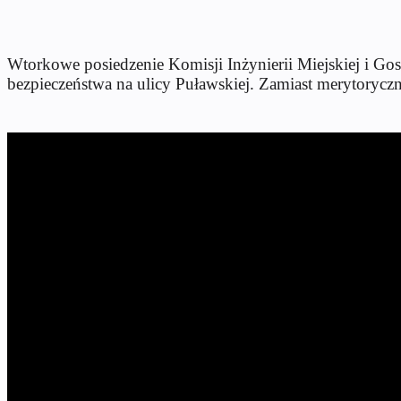
Wtorkowe posiedzenie Komisji Inżynierii Miejskiej i 
bezpieczeństwa na ulicy Puławskiej. Zamiast merytoryczneg