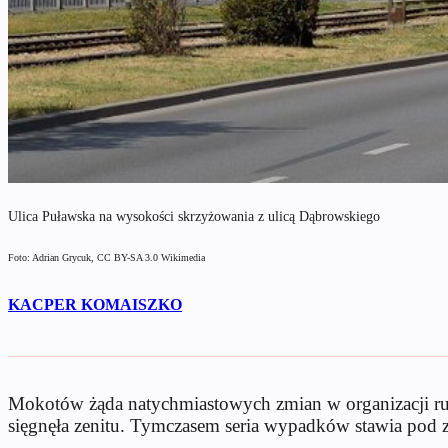
Ulica Puławska na wysokości skrzyżowania z ulicą Dąbrowskiego
Foto: Adrian Grycuk, CC BY-SA 3.0 Wikimedia
KACPER KOMAISZKO
Mokotów żąda natychmiastowych zmian w organizacji ruc
sięgnęła zenitu. Tymczasem seria wypadków stawia pod z