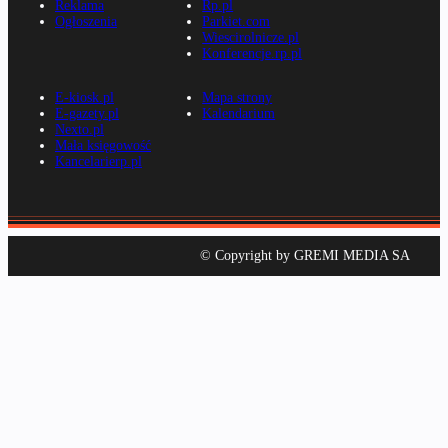
Reklama
Rp.pl
Ogłoszenia
Parkiet.com
Wiescirolnicze.pl
Konferencje.rp.pl
E-kiosk.pl
Mapa strony
E-gazety.pl
Kalendarium
Nexto.pl
Mała księgowość
Kancelarierp.pl
© Copyright by GREMI MEDIA SA