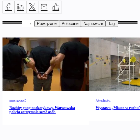
Powiązane
Polecane
Najnowsze
Tagi
przestępczość
Aktualności
Rozbity gang narkotykowy. Warszawska
Wystawa „Miasto w ruch
policja zatrzymała sześć osób