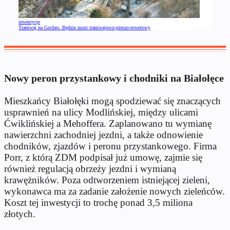
inwestycje
Tramwaj na Gocław. Będzie most tramwajowo-pieszo-rowerowy
Nowy peron przystankowy i chodniki na Białołęce
Mieszkańcy Białołęki mogą spodziewać się znaczących
usprawnień na ulicy Modlińskiej, między ulicami
Ćwiklińskiej a Mehoffera. Zaplanowano tu wymianę
nawierzchni zachodniej jezdni, a także odnowienie
chodników, zjazdów i peronu przystankowego. Firma
Porr, z którą ZDM podpisał już umowę, zajmie się
również regulacją obrzeży jezdni i wymianą
krawężników. Poza odtworzeniem istniejącej zieleni,
wykonawca ma za zadanie założenie nowych zieleńców.
Koszt tej inwestycji to trochę ponad 3,5 miliona
złotych.