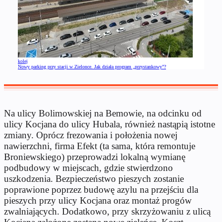
kolej
Nowy parking przy stacji w Zielonce. Jak działa program „przystankowy”?
Na ulicy Bolimowskiej na Bemowie, na odcinku od
ulicy Kocjana do ulicy Hubala, również nastąpią istotne
zmiany. Oprócz frezowania i położenia nowej
nawierzchni, firma Efekt (ta sama, która remontuje
Broniewskiego) przeprowadzi lokalną wymianę
podbudowy w miejscach, gdzie stwierdzono
uszkodzenia. Bezpieczeństwo pieszych zostanie
poprawione poprzez budowę azylu na przejściu dla
pieszych przy ulicy Kocjana oraz montaż progów
zwalniających. Dodatkowo, przy skrzyżowaniu z ulicą