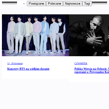
Powiązane
Polecane
Najnowsze
Tagi
11, 18 kwietnia
CZWARTEK
Koncerty BTS na wielkim ekranie
Polska Wersja na Ochocie. 
raperami w Przystanku Ks