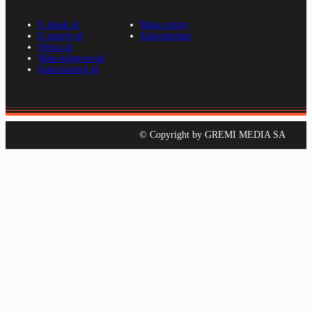
E-kiosk.pl
Mapa strony
E-gazety.pl
Kalendarium
Nexto.pl
Mała księgowość
Kancelarierp.pl
© Copyright by GREMI MEDIA SA