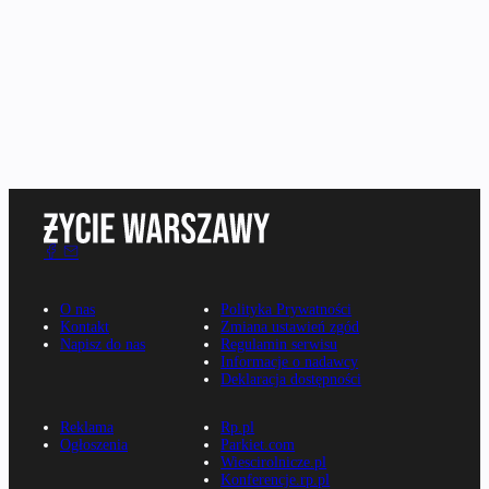
O nas
Polityka Prywatności
Kontakt
Zmiana ustawień zgód
Napisz do nas
Regulamin serwisu
Informacje o nadawcy
Deklaracja dostępności
Reklama
Rp.pl
Ogłoszenia
Parkiet.com
Wiescirolnicze.pl
Konferencje.rp.pl