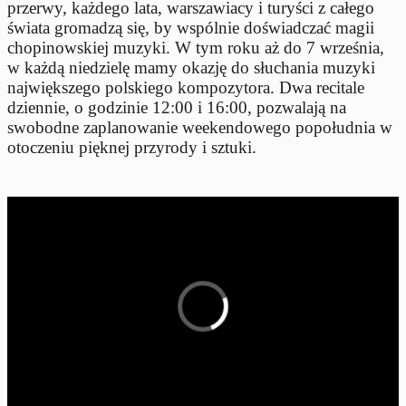
przerwy, każdego lata, warszawiacy i turyści z całego
świata gromadzą się, by wspólnie doświadczać magii
chopinowskiej muzyki. W tym roku aż do 7 września,
w każdą niedzielę mamy okazję do słuchania muzyki
największego polskiego kompozytora. Dwa recitale
dziennie, o godzinie 12:00 i 16:00, pozwalają na
swobodne zaplanowanie weekendowego popołudnia w
otoczeniu pięknej przyrody i sztuki.