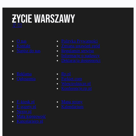
O nas
Polityka Prywatności
Kontakt
Zmiana ustawień zgód
Napisz do nas
Regulamin serwisu
Informacje o nadawcy
Deklaracja dostępności
Reklama
Rp.pl
Ogłoszenia
Parkiet.com
Wiescirolnicze.pl
Konferencje.rp.pl
E-kiosk.pl
Mapa strony
E-gazety.pl
Kalendarium
Nexto.pl
Mała księgowość
Kancelarierp.pl