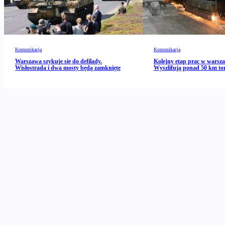
Komunikacja
Komunikacja
Warszawa szykuje się do defilady.
Kolejny etap prac w warsz
Wisłostrada i dwa mosty będą zamknięte
Wyszlifują ponad 50 km to