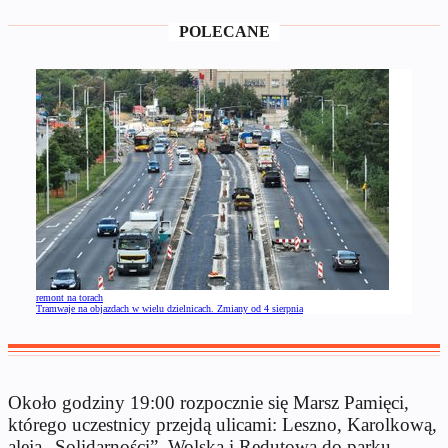
POLECANE
remont na torach
Tramwaje na objazdach w wielu dzielnicach. Zmiany od 4 sierpnia
Około godziny 19:00 rozpocznie się Marsz Pamięci,
którego uczestnicy przejdą ulicami: Leszno, Karolkową,
aleją „Solidarności”, Wolską i Redutową do parku