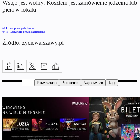
Wstęp jest wolny. Kosztem jest zamówienie jedzenia lub
picia w lokalu.
© Licencja na publikację
© ℗ Wszystkie prawa zastrzeżone
Źródło: zyciewarszawy.pl
Powiązane
Polecane
Najnowsze
Tagi