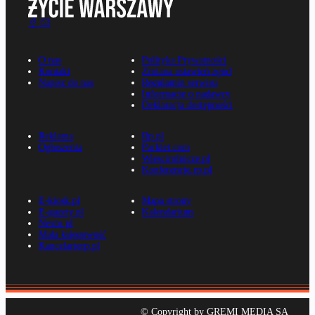
O nas
Polityka Prywatności
Kontakt
Zmiana ustawień zgód
Napisz do nas
Regulamin serwisu
Informacje o nadawcy
Deklaracja dostępności
Reklama
Rp.pl
Ogłoszenia
Parkiet.com
Wiescirolnicze.pl
Konferencje.rp.pl
E-kiosk.pl
Mapa strony
E-gazety.pl
Kalendarium
Nexto.pl
Mała księgowość
Kancelarierp.pl
© Copyright by GREMI MEDIA SA