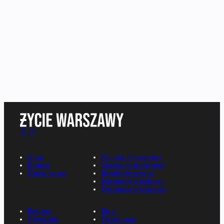
O nas
Polityka Prywatności
Kontakt
Zmiana ustawień zgód
Napisz do nas
Regulamin serwisu
Informacje o nadawcy
Deklaracja dostępności
Reklama
Rp.pl
Ogłoszenia
Parkiet.com