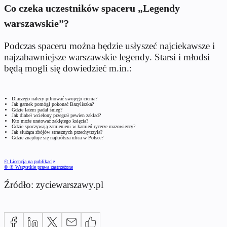
Co czeka uczestników spaceru „Legendy
warszawskie”?
Podczas spaceru można będzie usłyszeć najciekawsze i
najzabawniejsze warszawskie legendy. Starsi i młodsi
będą mogli się dowiedzieć m.in.:
Dlaczego należy pilnować swojego cienia?
Jak garnek pomógł pokonać Bazyliszka?
Gdzie latem padał śnieg?
Jak diabeł wcielony przegrał pewien zakład?
Kto może uratować zaklętego księcia?
Gdzie spoczywają zamienieni w kamień rycerze mazowieccy?
Jak służąca zbójów strasznych przechytrzyła?
Gdzie znajduje się najkrótsza ulica w Polsce?
© Licencja na publikację
© ℗ Wszystkie prawa zastrzeżone
Źródło: zyciewarszawy.pl