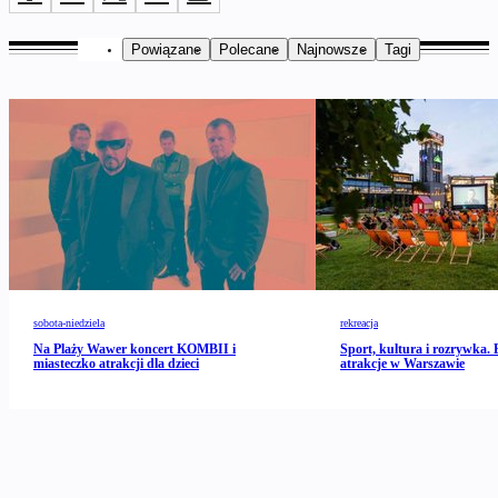
Powiązane
Polecane
Najnowsze
Tagi
sobota-niedziela
rekreacja
Na Plaży Wawer koncert KOMBII i
Sport, kultura i rozrywka. B
miasteczko atrakcji dla dzieci
atrakcje w Warszawie