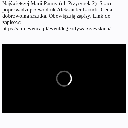
Najświętszej Marii Panny (ul. Przyrynek 2). Spacer
poprowadzi przewodnik Aleksander Łamek. Cena:
dobrowolna zrzutka. Obowiązują zapisy. Link do
zapisów:
https://app.evenea.pl/event/legendywarszawskie5/
.