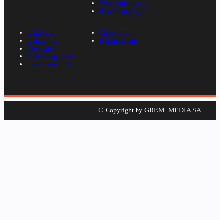
Wiescirolnicze.pl
Konferencje.rp.pl
E-kiosk.pl
Mapa strony
E-gazety.pl
Kalendarium
Nexto.pl
Mała księgowość
Kancelarierp.pl
© Copyright by GREMI MEDIA SA