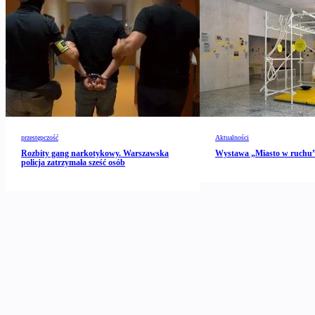
przestępczość
Aktualności
Rozbity gang narkotykowy. Warszawska
Wystawa „Miasto w ruch
policja zatrzymała sześć osób