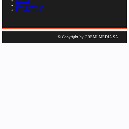
Nexto.pl
Mała księgowość
Kancelarierp.pl
© Copyright by GREMI MEDIA SA