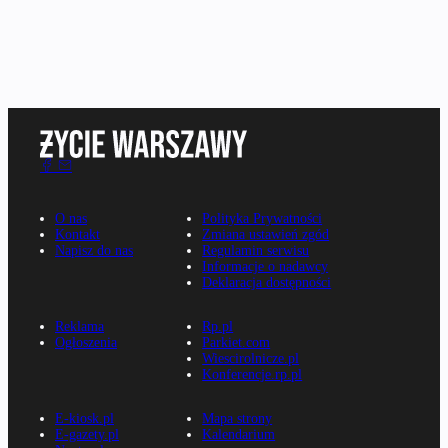
O nas
Polityka Prywatności
Kontakt
Zmiana ustawień zgód
Napisz do nas
Regulamin serwisu
Informacje o nadawcy
Deklaracja dostępności
Reklama
Rp.pl
Ogłoszenia
Parkiet.com
Wiescirolnicze.pl
Konferencje.rp.pl
E-kiosk.pl
Mapa strony
E-gazety.pl
Kalendarium