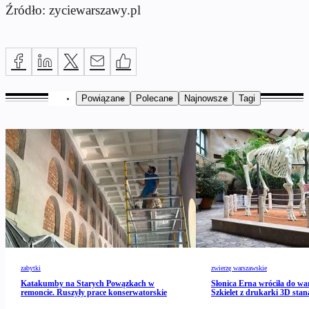
Źródło: zyciewarszawy.pl
Powiązane
Polecane
Najnowsze
Tagi
zabytki
zwierzę warszawskie
Katakumby na Starych Powązkach w
Słonica Erna wróciła do wa
remoncie. Ruszyły prace konserwatorskie
Szkielet z drukarki 3D stan