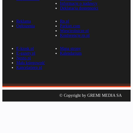
Informacje o nadawcy
Deklaracja dostępności
Reklama
Rp.pl
Ogłoszenia
Parkiet.com
Wiescirolnicze.pl
Konferencje.rp.pl
E-kiosk.pl
Mapa strony
E-gazety.pl
Kalendarium
Nexto.pl
Mała księgowość
Kancelarierp.pl
© Copyright by GREMI MEDIA SA