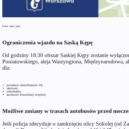
Foto: mat. pras.
Ograniczenia wjazdu na Saską Kępę
Od godziny 18:30 obszar Saskiej Kępy zostanie wyłączo
Poniatowskiego, aleja Waszyngtona, Międzynarodowa, a
dla:
posiadaczy identyfikatorów SK,
taksówek,
jednośladów,
autobusów komunikacji miejskiej.
Możliwe zmiany w trasach autobusów przed mecz
Jeśli policja zdecyduje o zamknięciu ulicy Sokolej (od 