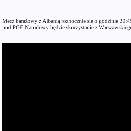
Mecz barażowy z Albanią rozpocznie się o godzinie 20:4
pod PGE Narodowy będzie skorzystanie z Warszawskieg