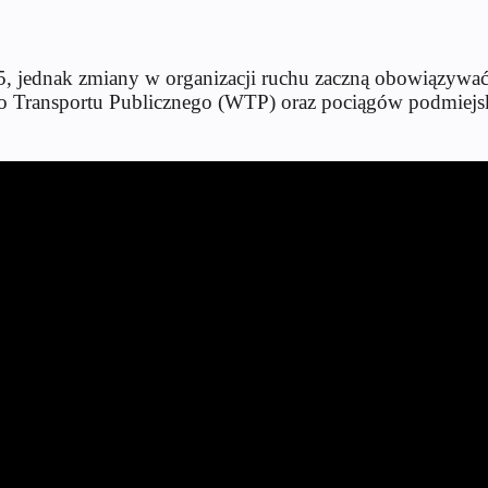
5, jednak zmiany w organizacji ruchu zaczną obowiązywać
o Transportu Publicznego (WTP) oraz pociągów podmiejs