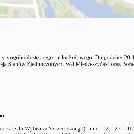
ny z ogólnodostępnego ruchu kołowego. Do godziny 20:45 
leja Stanów Zjednoczonych, Wał Miedzeszyński oraz Bor
em
Zamoście do Wybrzeża Szczecińskiego), linie 102, 125 i 20