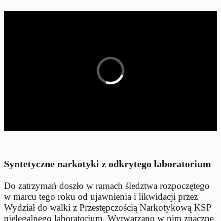
Syntetyczne narkotyki z odkrytego laboratorium
Do zatrzymań doszło w ramach śledztwa rozpoczętego
w marcu tego roku od ujawnienia i likwidacji przez
Wydział do walki z Przestępczością Narkotykową KSP
nielegalnego laboratorium. Wytwarzano w nim znaczne