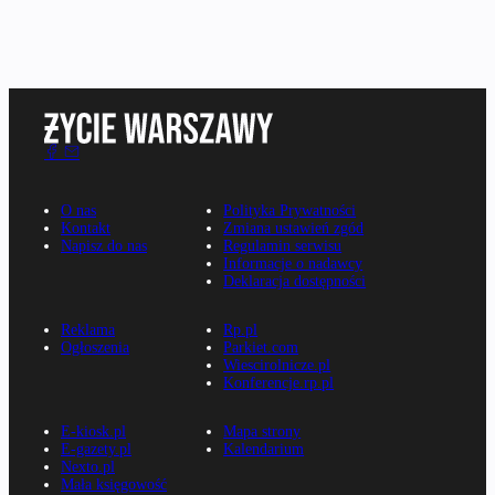
O nas
Polityka Prywatności
Kontakt
Zmiana ustawień zgód
Napisz do nas
Regulamin serwisu
Informacje o nadawcy
Deklaracja dostępności
Reklama
Rp.pl
Ogłoszenia
Parkiet.com
Wiescirolnicze.pl
Konferencje.rp.pl
E-kiosk.pl
Mapa strony
E-gazety.pl
Kalendarium
Nexto.pl
Mała księgowość