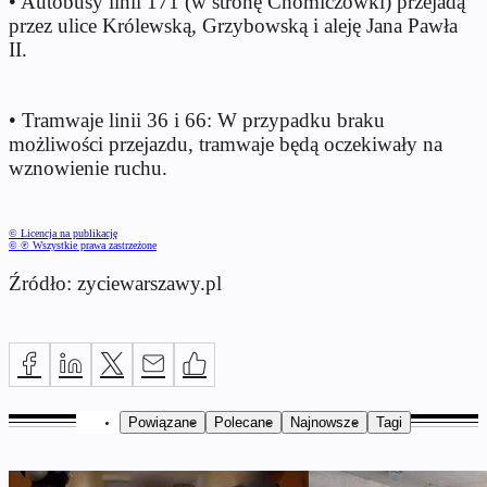
• Autobusy linii 171 (w stronę Chomiczówki) przejadą
przez ulice Królewską, Grzybowską i aleję Jana Pawła
II.
• Tramwaje linii 36 i 66: W przypadku braku
możliwości przejazdu, tramwaje będą oczekiwały na
wznowienie ruchu.
© Licencja na publikację
© ℗ Wszystkie prawa zastrzeżone
Źródło: zyciewarszawy.pl
Powiązane
Polecane
Najnowsze
Tagi