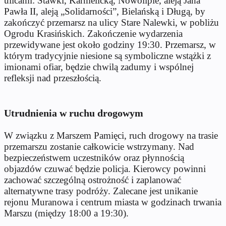
ulicami: Stawki, Karmelicką, Nowolipie, aleją Jana
Pawła II, aleją „Solidarności”, Bielańską i Długą, by
zakończyć przemarsz na ulicy Stare Nalewki, w pobliżu
Ogrodu Krasińskich. Zakończenie wydarzenia
przewidywane jest około godziny 19:30. Przemarsz, w
którym tradycyjnie niesione są symboliczne wstążki z
imionami ofiar, będzie chwilą zadumy i wspólnej
refleksji nad przeszłością.
Utrudnienia w ruchu drogowym
W związku z Marszem Pamięci, ruch drogowy na trasie
przemarszu zostanie całkowicie wstrzymany. Nad
bezpieczeństwem uczestników oraz płynnością
objazdów czuwać będzie policja. Kierowcy powinni
zachować szczególną ostrożność i zaplanować
alternatywne trasy podróży. Zalecane jest unikanie
rejonu Muranowa i centrum miasta w godzinach trwania
Marszu (między 18:00 a 19:30).