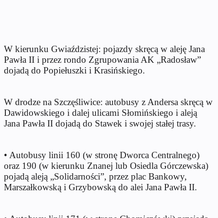
W kierunku Gwiaździstej: pojazdy skręcą w aleję Jana
Pawła II i przez rondo Zgrupowania AK „Radosław”
dojadą do Popiełuszki i Krasińskiego.
W drodze na Szczęśliwice: autobusy z Andersa skręcą w
Dawidowskiego i dalej ulicami Słomińskiego i aleją
Jana Pawła II dojadą do Stawek i swojej stałej trasy.
• Autobusy linii 160 (w stronę Dworca Centralnego)
oraz 190 (w kierunku Znanej lub Osiedla Górczewska)
pojadą aleją „Solidarności”, przez plac Bankowy,
Marszałkowską i Grzybowską do alei Jana Pawła II.