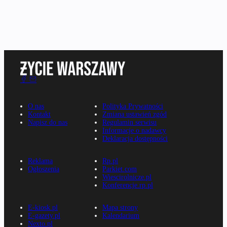
O nas
Polityka Prywatności
Kontakt
Zmiana ustawień zgód
Napisz do nas
Regulamin serwisu
Informacje o nadawcy
Deklaracja dostępności
Reklama
Rp.pl
Ogłoszenia
Parkiet.com
Wiescirolnicze.pl
Konferencje.rp.pl
E-kiosk.pl
Mapa strony
E-gazety.pl
Kalendarium
Nexto.pl