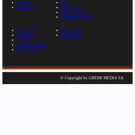
Reklama
Rp.pl
Ogłoszenia
Parkiet.com
Wiescirolnicze.pl
Konferencje.rp.pl
E-kiosk.pl
Mapa strony
E-gazety.pl
Kalendarium
Nexto.pl
Mała księgowość
Kancelarierp.pl
© Copyright by GREMI MEDIA SA