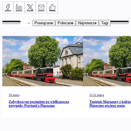
Powiązane
Polecane
Najnowsze
Tagi
29 marca
21-22 marca
Zabytkowym pociągiem po wielkanocną
Topienie Marzanny z kolej
przygodę. Przejazd z Piaseczna
Piaseczno otwiera sezon