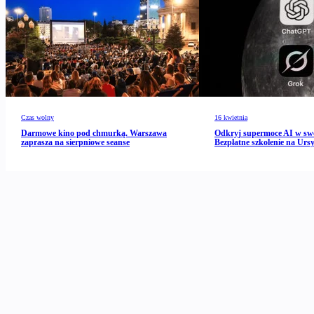
Czas wolny
16 kwietnia
Darmowe kino pod chmurką. Warszawa
Odkryj supermoce AI w s
zaprasza na sierpniowe seanse
Bezpłatne szkolenie na Urs