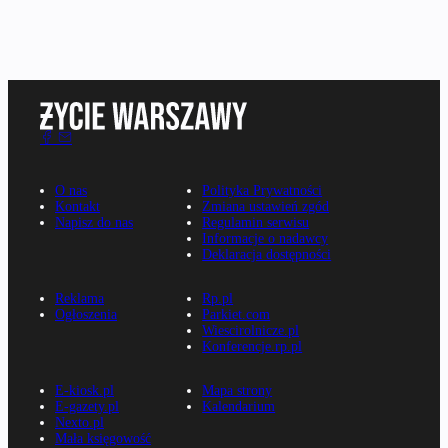
O nas
Polityka Prywatności
Kontakt
Zmiana ustawień zgód
Napisz do nas
Regulamin serwisu
Informacje o nadawcy
Deklaracja dostępności
Reklama
Rp.pl
Ogłoszenia
Parkiet.com
Wiescirolnicze.pl
Konferencje.rp.pl
E-kiosk.pl
Mapa strony
E-gazety.pl
Kalendarium
Nexto.pl
Mała księgowość