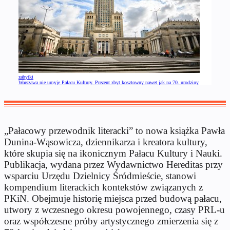
zabytki
Warszawa nie umyje Pałacu Kultury. Prezent zbyt kosztowny nawet jak na 70. urodziny
„Pałacowy przewodnik literacki” to nowa książka Pawła
Dunina-Wąsowicza, dziennikarza i kreatora kultury,
które skupia się na ikonicznym Pałacu Kultury i Nauki.
Publikacja, wydana przez Wydawnictwo Hereditas przy
wsparciu Urzędu Dzielnicy Śródmieście, stanowi
kompendium literackich kontekstów związanych z
PKiN. Obejmuje historię miejsca przed budową pałacu,
utwory z wczesnego okresu powojennego, czasy PRL-u
oraz współczesne próby artystycznego zmierzenia się z