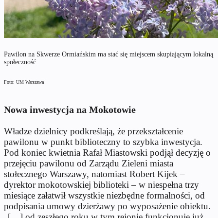
Pawilon na Skwerze Ormiańskim ma stać się miejscem skupiającym lokalną
społeczność
Foto: UM Warszawa
Nowa inwestycja na Mokotowie
Władze dzielnicy podkreślają, że przekształcenie
pawilonu w punkt biblioteczny to szybka inwestycja.
Pod koniec kwietnia Rafał Miastowski podjął decyzję o
przejęciu pawilonu od Zarządu Zieleni miasta
stołecznego Warszawy, natomiast Robert Kijek –
dyrektor mokotowskiej biblioteki – w niespełna trzy
miesiące załatwił wszystkie niezbędne formalności, od
podpisania umowy dzierżawy po wyposażenie obiektu.
„[…] od zeszłego roku w tym rejonie funkcjonuje już