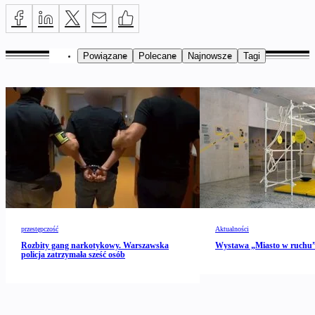
Powiązane
Polecane
Najnowsze
Tagi
przestępczość
Aktualności
Rozbity gang narkotykowy. Warszawska
Wystawa „Miasto w ruch
policja zatrzymała sześć osób