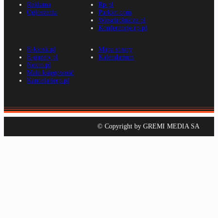
Reklama
Rp.pl
Ogłoszenia
Parkiet.com
Wiescirolnicze.pl
Konferencje.rp.pl
E-kiosk.pl
Mapa strony
E-gazety.pl
Kalendarium
Nexto.pl
Mała księgowość
Kancelarierp.pl
© Copyright by GREMI MEDIA SA