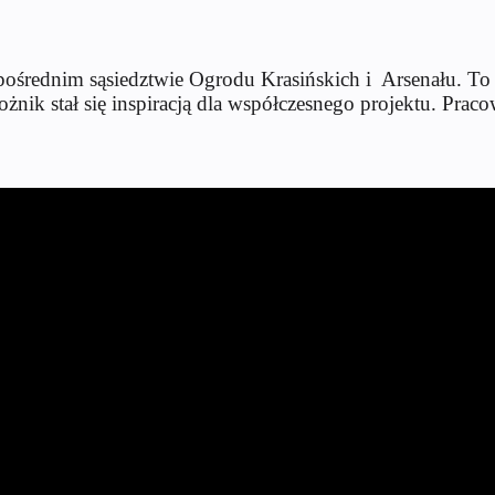
pośrednim sąsiedztwie Ogrodu Krasińskich i Arsenału. To m
ik stał się inspiracją dla współczesnego projektu. Praco