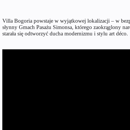
Villa Bogoria powstaje w wyjątkowej lokalizacji – w bez
słynny Gmach Pasażu Simonsa, którego zaokrąglony narożn
starała się odtworzyć ducha modernizmu i stylu art déco.