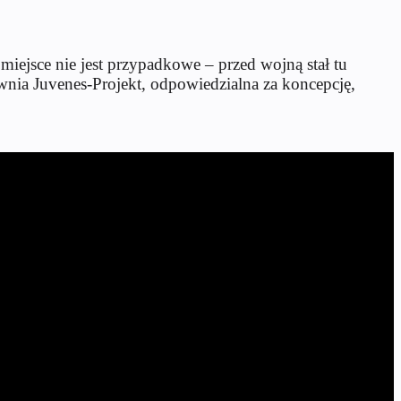
iejsce nie jest przypadkowe – przed wojną stał tu
wnia Juvenes-Projekt, odpowiedzialna za koncepcję,