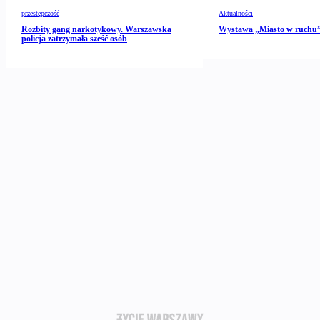
przestępczość
Aktualności
Rozbity gang narkotykowy. Warszawska
Wystawa „Miasto w ruch
policja zatrzymała sześć osób