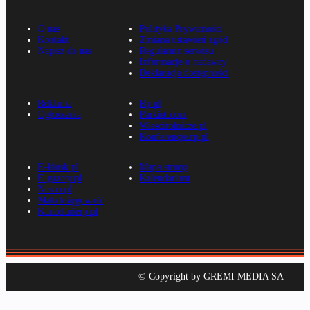
O nas
Polityka Prywatności
Kontakt
Zmiana ustawień zgód
Napisz do nas
Regulamin serwisu
Informacje o nadawcy
Deklaracja dostępności
Reklama
Rp.pl
Ogłoszenia
Parkiet.com
Wiescirolnicze.pl
Konferencje.rp.pl
E-kiosk.pl
Mapa strony
E-gazety.pl
Kalendarium
Nexto.pl
Mała księgowość
Kancelarierp.pl
© Copyright by GREMI MEDIA SA