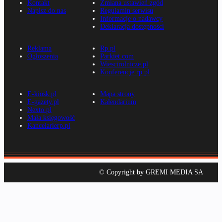
Kontakt
Zmiana ustawień zgód
Napisz do nas
Regulamin serwisu
Informacje o nadawcy
Deklaracja dostępności
Reklama
Rp.pl
Ogłoszenia
Parkiet.com
Wiescirolnicze.pl
Konferencje.rp.pl
E-kiosk.pl
Mapa strony
E-gazety.pl
Kalendarium
Nexto.pl
Mała księgowość
Kancelarierp.pl
© Copyright by GREMI MEDIA SA