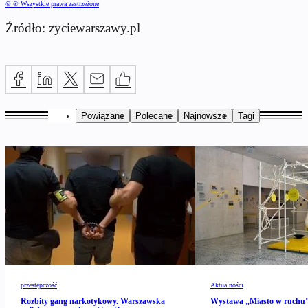
© ℗ Wszystkie prawa zastrzeżone
Źródło: zyciewarszawy.pl
Powiązane
Polecane
Najnowsze
Tagi
przestępczość
Aktualności
Rozbity gang narkotykowy. Warszawska
Wystawa „Miasto w ruch