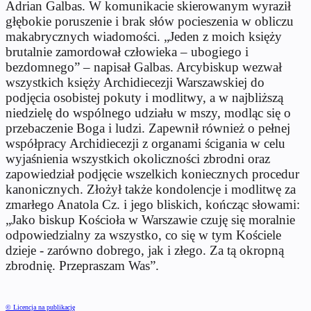
Adrian Galbas. W komunikacie skierowanym wyraził
głębokie poruszenie i brak słów pocieszenia w obliczu
makabrycznych wiadomości. „Jeden z moich księży
brutalnie zamordował człowieka – ubogiego i
bezdomnego” – napisał Galbas. Arcybiskup wezwał
wszystkich księży Archidiecezji Warszawskiej do
podjęcia osobistej pokuty i modlitwy, a w najbliższą
niedzielę do wspólnego udziału w mszy, modląc się o
przebaczenie Boga i ludzi. Zapewnił również o pełnej
współpracy Archidiecezji z organami ścigania w celu
wyjaśnienia wszystkich okoliczności zbrodni oraz
zapowiedział podjęcie wszelkich koniecznych procedur
kanonicznych. Złożył także kondolencje i modlitwę za
zmarłego Anatola Cz. i jego bliskich, kończąc słowami:
„Jako biskup Kościoła w Warszawie czuję się moralnie
odpowiedzialny za wszystko, co się w tym Kościele
dzieje - zarówno dobrego, jak i złego. Za tą okropną
zbrodnię. Przepraszam Was”.
© Licencja na publikację