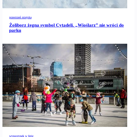
przestrzeń miejska
Żoliborz żegna symbol Cytadeli. „Wioślarz” nie wróci do
parku
wypoczynek w ferie