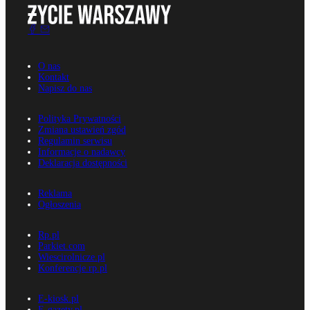
O nas
Kontakt
Napisz do nas
Polityka Prywatności
Zmiana ustawień zgód
Regulamin serwisu
Informacje o nadawcy
Deklaracja dostępności
Reklama
Ogłoszenia
Rp.pl
Parkiet.com
Wiescirolnicze.pl
Konferencje.rp.pl
E-kiosk.pl
E-gazety.pl