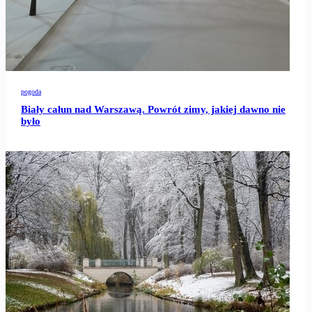
pogoda
Biały całun nad Warszawą. Powrót zimy, jakiej dawno nie
było