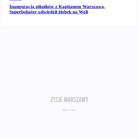
Inauguracja pikników z Kapitanem Warszawą.
Superbohater odwiedził żłobek na Woli