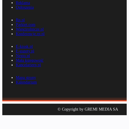
Reklama
Ogłoszenia
Rp.pl
Parkiet.com
Wiescirolnicze.pl
Konferencje.rp.pl
E-kiosk.pl
E-gazety.pl
Nexto.pl
Mała księgowość
Kancelarierp.pl
Mapa strony
Kalendarium
© Copyright by GREMI MEDIA SA