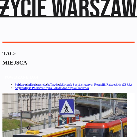
TAG:
MIEJSCA
POWIĄZANE TAGI
Polska
punkt
Regiony
siedziba
Targówek
Związek Socjalistycznych Republik Radzieckich (ZSRR)
Afryka
Afryka Północna
Afryka Południowa
Afryka Środkowa