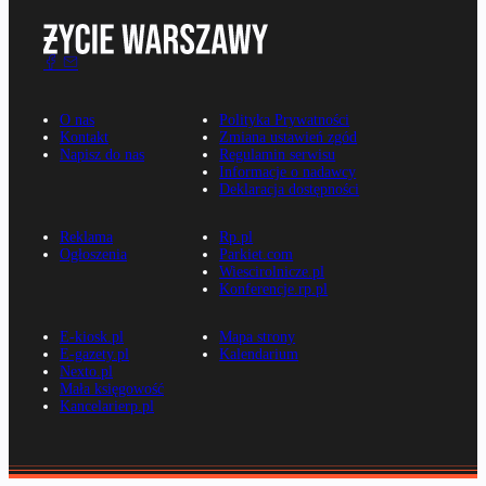
O nas
Polityka Prywatności
Kontakt
Zmiana ustawień zgód
Napisz do nas
Regulamin serwisu
Informacje o nadawcy
Deklaracja dostępności
Reklama
Rp.pl
Ogłoszenia
Parkiet.com
Wiescirolnicze.pl
Konferencje.rp.pl
E-kiosk.pl
Mapa strony
E-gazety.pl
Kalendarium
Nexto.pl
Mała księgowość
Kancelarierp.pl