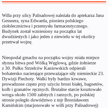
Willa przy ulicy Palisadowej należała do aptekarza Jana
Gessnera, syna Edwarda, pioniera polskiego
ziołolecznictwa i przemysłu farmaceutycznego.
Budynek został wzniesiony na początku lat
dwudziestych i jako jeden z niewielu w tej okolicy
przetrwał wojnę.
Nieopodal gmachu na początku wojny miała miejsce
słynna bitwa pod Wólką Węglową, gdzie żołnierze
z
30. Pułku Strzelców Kaniowskich
odpierali
bohatersko nacierające przeważające siły niemieckie 23.
Dywizji Piechoty. Walki były bardzo krwawe,
prowadzone często przy użyciu broni białej, bagnetów,
kolb i granatów ręcznych. Brutalne starcie kosztowało
wroga około 1500 zabitych i rannych, po polskiej
stronie poległo dowództwo z mjr Bronisławem
Kamińskim (stacjonowało w willi przy Palisadowej)