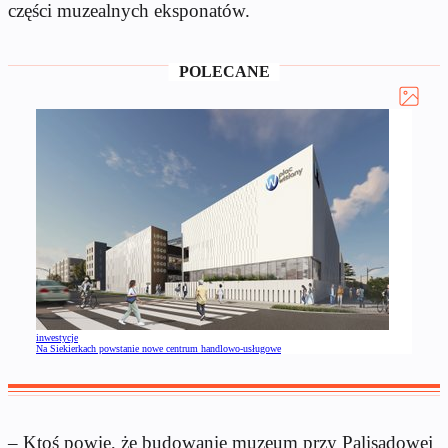
części muzealnych eksponatów.
POLECANE
inwestycje
Na Siekierkach powstanie nowe centrum handlowo-usługowe
– Ktoś powie, że budowanie muzeum przy Palisadowej