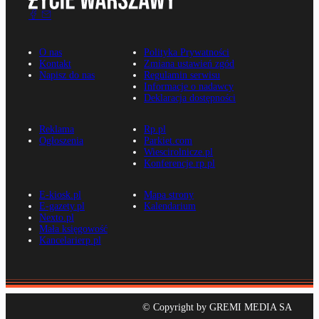
O nas
Polityka Prywatności
Kontakt
Zmiana ustawień zgód
Napisz do nas
Regulamin serwisu
Informacje o nadawcy
Deklaracja dostępności
Reklama
Rp.pl
Ogłoszenia
Parkiet.com
Wiescirolnicze.pl
Konferencje.rp.pl
E-kiosk.pl
Mapa strony
E-gazety.pl
Kalendarium
Nexto.pl
Mała księgowość
Kancelarierp.pl
© Copyright by GREMI MEDIA SA