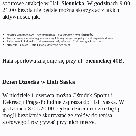
sportowe atrakcje w Hali Siennicka. W godzinach 9.00-
21.00 bezpłatnie będzie można skorzystać z takich
aktywności, jak:
ścianka wspinaczkowa -
bez instruktora – dla samodzielnych śmiałków,
tenis stołowy -
można zagrać z rodziną lub znajomymi na jednym z dostępnych stołów,
badminton i siatkówka -
udostępnione będą sektory hali do rozegrania meczów
siłownia - z okazji Dnia Dziecka dostępna bez opłat
Hala sportowa znajduje się przy ul. Siennickiej 40B.
Dzień Dziecka w Hali Saska
W niedzielę 1 czerwca można Ośrodek Sportu i
Rekreacji Praga-Południe zaprasza do Hali Saska. W
godzinach 8.00-20.00 będzie dzieci i rodzice będą
mogli bezpłatnie skorzystać ze stołów do tenisa
stołowego i rozgrywać przy nich mecze.