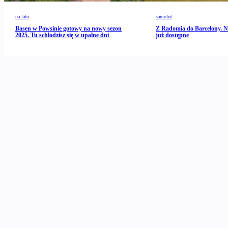
na lato
samolot
Basen w Powsinie gotowy na nowy sezon
Z Radomia do Barcelony. N
2025. Tu schłodzisz się w upalne dni
już dostępne