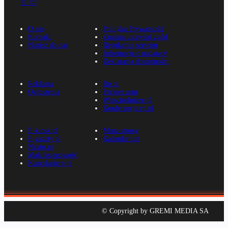
O nas
Polityka Prywatności
Kontakt
Zmiana ustawień zgód
Napisz do nas
Regulamin serwisu
Informacje o nadawcy
Deklaracja dostępności
Reklama
Rp.pl
Ogłoszenia
Parkiet.com
Wiescirolnicze.pl
Konferencje.rp.pl
E-kiosk.pl
Mapa strony
E-gazety.pl
Kalendarium
Nexto.pl
Mała księgowość
Kancelarierp.pl
© Copyright by GREMI MEDIA SA