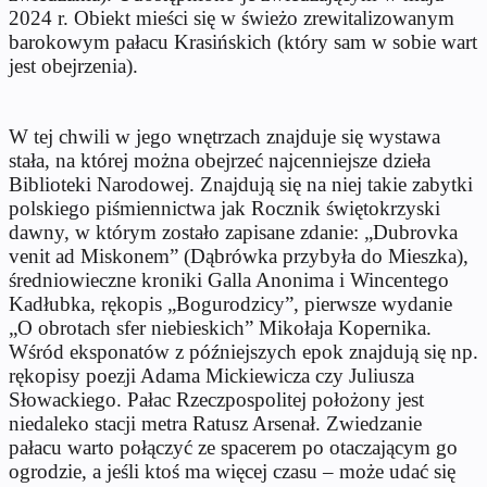
2024 r. Obiekt mieści się w świeżo zrewitalizowanym
barokowym pałacu Krasińskich (który sam w sobie wart
jest obejrzenia).
W tej chwili w jego wnętrzach znajduje się wystawa
stała, na której można obejrzeć najcenniejsze dzieła
Biblioteki Narodowej. Znajdują się na niej takie zabytki
polskiego piśmiennictwa jak Rocznik świętokrzyski
dawny, w którym zostało zapisane zdanie: „Dubrovka
venit ad Miskonem” (Dąbrówka przybyła do Mieszka),
średniowieczne kroniki Galla Anonima i Wincentego
Kadłubka, rękopis „Bogurodzicy”, pierwsze wydanie
„O obrotach sfer niebieskich” Mikołaja Kopernika.
Wśród eksponatów z późniejszych epok znajdują się np.
rękopisy poezji Adama Mickiewicza czy Juliusza
Słowackiego. Pałac Rzeczpospolitej położony jest
niedaleko stacji metra Ratusz Arsenał. Zwiedzanie
pałacu warto połączyć ze spacerem po otaczającym go
ogrodzie, a jeśli ktoś ma więcej czasu – może udać się