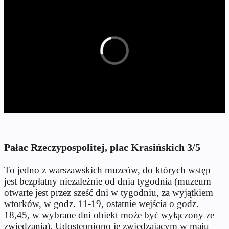
Pałac Rzeczypospolitej, plac Krasińskich 3/5
To jedno z warszawskich muzeów, do których wstęp
jest bezpłatny niezależnie od dnia tygodnia (muzeum
otwarte jest przez sześć dni w tygodniu, za wyjątkiem
wtorków, w godz. 11-19, ostatnie wejścia o godz.
18,45, w wybrane dni obiekt może być wyłączony ze
zwiedzania). Udostępniono je zwiedzającym w maju