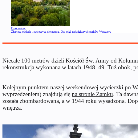
Czas wolny
Złapiesz oddech i nacieszysz się naturą. Oto pięć największych parków Warszawy
Niecałe 100 metrów dzieli Kościół Św. Anny od
Kolumny
rekonstrukcja wykonana w latach 1948–49. Tuż obok, po
Kolejnym punktem naszej weekendowej wycieczki po Wars
wyprzedzeniem) znajdują się
na stronie
Zamku
. Ta dawn
została zbombardowana, a w 1944 roku wysadzona. Dopie
wnętrza.