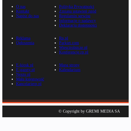
O nas
Polityka Prywatności
Kontakt
Zmiana ustawień zgód
Napisz do nas
Regulamin serwisu
Informacje o nadawcy
Deklaracja dostępności
Reklama
Rp.pl
Ogłoszenia
Parkiet.com
Wiescirolnicze.pl
Konferencje.rp.pl
E-kiosk.pl
Mapa strony
E-gazety.pl
Kalendarium
Nexto.pl
Mała księgowość
Kancelarierp.pl
© Copyright by GREMI MEDIA SA