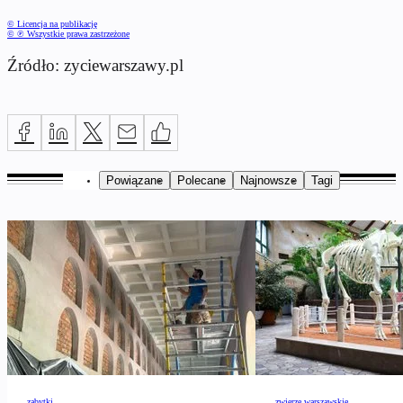
© Licencja na publikację
© ℗ Wszystkie prawa zastrzeżone
Źródło: zyciewarszawy.pl
Powiązane
Polecane
Najnowsze
Tagi
zabytki
zwierzę warszawskie