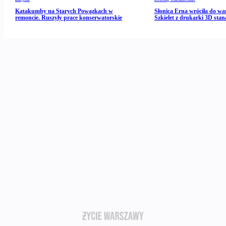
Katakumby na Starych Powązkach w
Słonica Erna wróciła do wa
remoncie. Ruszyły prace konserwatorskie
Szkielet z drukarki 3D stan