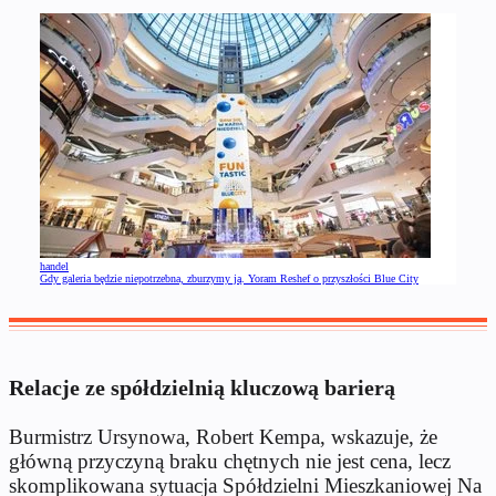
handel
Gdy galeria będzie niepotrzebna, zburzymy ją. Yoram Reshef o przyszłości Blue City
Relacje ze spółdzielnią kluczową barierą
Burmistrz Ursynowa, Robert Kempa, wskazuje, że
główną przyczyną braku chętnych nie jest cena, lecz
skomplikowana sytuacja Spółdzielni Mieszkaniowej Na