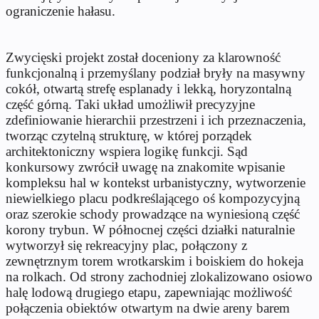
ograniczenie hałasu.
Zwycięski projekt został doceniony za klarowność
funkcjonalną i przemyślany podział bryły na masywny
cokół, otwartą strefę esplanady i lekką, horyzontalną
część górną. Taki układ umożliwił precyzyjne
zdefiniowanie hierarchii przestrzeni i ich przeznaczenia,
tworząc czytelną strukturę, w której porządek
architektoniczny wspiera logikę funkcji. Sąd
konkursowy zwrócił uwagę na znakomite wpisanie
kompleksu hal w kontekst urbanistyczny, wytworzenie
niewielkiego placu podkreślającego oś kompozycyjną
oraz szerokie schody prowadzące na wyniesioną część
korony trybun. W północnej części działki naturalnie
wytworzył się rekreacyjny plac, połączony z
zewnętrznym torem wrotkarskim i boiskiem do hokeja
na rolkach. Od strony zachodniej zlokalizowano osiowo
halę lodową drugiego etapu, zapewniając możliwość
połączenia obiektów otwartym na dwie areny barem