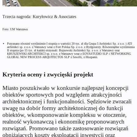
Trzecia nagroda: Kuryłowicz & Associates
Foto: UM Warszawa
Przyznano również wyróżnienie I stopnia o wartości 20 tys. zł dla Grupa 5 Architekci Sp. z o.o. i ATJ
architekci sp. z o.o. z Warszawy wraz z Fort Polska Sp. z o.o. z Bydgoszczy. Równorzędne wyróżnienia
II stopnia (po 15 tys. zł każde) otrzymali: Bujnowski Architekci Sp. z o.o. z Warszawy oraz
KRUSZEWSKI ARCHITEKCI sp. z o.o. z Warszawy wraz z EOVASTUDIO SLP i NETWORKING
GLOBAL NEW PROCESS ARQUITECTOS SLP z Sewilli, z Hiszpanii.
Kryteria oceny i zwycięski projekt
Miasto poszukiwało w konkursie najlepszej koncepcji
obiektów sportowych pod względem atrakcyjności
architektonicznej i funkcjonalności. Sędziowie zwracali
uwagę na dobór formy architektonicznej do funkcji
obiektów, wkomponowanie kompleksu w otoczenie,
realność wykonawczą i ekonomikę proponowanych
rozwiązań. Promowano także zastosowanie rozwiązań
obniżających koszty eksploatacji inwestycji oraz