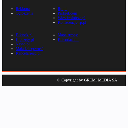
Reklama
Rp.pl
Ogłoszenia
Parkiet.com
Wiescirolnicze.pl
Konferencje.rp.pl
E-kiosk.pl
Mapa strony
E-gazety.pl
Kalendarium
Nexto.pl
Mała księgowość
Kancelarierp.pl
© Copyright by GREMI MEDIA SA