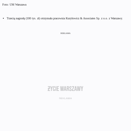
Foto: UM Warszawa
Trzecią nagrodę (100 tys. zł) otrzymała pracownia Kuryłowicz & Associates Sp. z o.o. z Warszawy.
REKLAMA