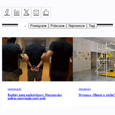
Powiązane
Polecane
Najnowsze
Tagi
przestępczość
Aktualności
Rozbity gang narkotykowy. Warszawska
Wystawa „Miasto w ruch
policja zatrzymała sześć osób