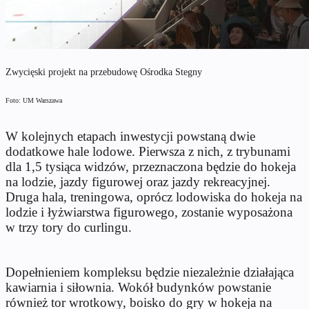
Zwycięski projekt na przebudowę Ośrodka Stegny
Foto: UM Warszawa
W kolejnych etapach inwestycji powstaną dwie
dodatkowe hale lodowe. Pierwsza z nich, z trybunami
dla 1,5 tysiąca widzów, przeznaczona będzie do hokeja
na lodzie, jazdy figurowej oraz jazdy rekreacyjnej.
Druga hala, treningowa, oprócz lodowiska do hokeja na
lodzie i łyżwiarstwa figurowego, zostanie wyposażona
w trzy tory do curlingu.
Dopełnieniem kompleksu będzie niezależnie działająca
kawiarnia i siłownia. Wokół budynków powstanie
również tor wrotkowy, boisko do gry w hokeja na