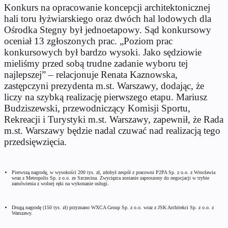
Konkurs na opracowanie koncepcji architektonicznej
hali toru łyżwiarskiego oraz dwóch hal lodowych dla
Ośrodka Stegny był jednoetapowy. Sąd konkursowy
oceniał 13 zgłoszonych prac. „Poziom prac
konkursowych był bardzo wysoki. Jako sędziowie
mieliśmy przed sobą trudne zadanie wyboru tej
najlepszej” – relacjonuje Renata Kaznowska,
zastępczyni prezydenta m.st. Warszawy, dodając, że
liczy na szybką realizację pierwszego etapu. Mariusz
Budziszewski, przewodniczący Komisji Sportu,
Rekreacji i Turystyki m.st. Warszawy, zapewnił, że Rada
m.st. Warszawy będzie nadal czuwać nad realizacją tego
przedsięwzięcia.
Pierwszą nagrodę, w wysokości 200 tys. zł, zdobył zespół z pracowni P2PA Sp. z o.o. z Wrocławia
wraz z Metropolis Sp. z o.o. ze Szczecina. Zwycięzca zostanie zaproszony do negocjacji w trybie
zamówienia z wolnej ręki na wykonanie usługi.
Drugą nagrodę (150 tys. zł) przyznano WXCA Group Sp. z o.o. wraz z JSK Architekci Sp. z o.o. z
Warszawy.