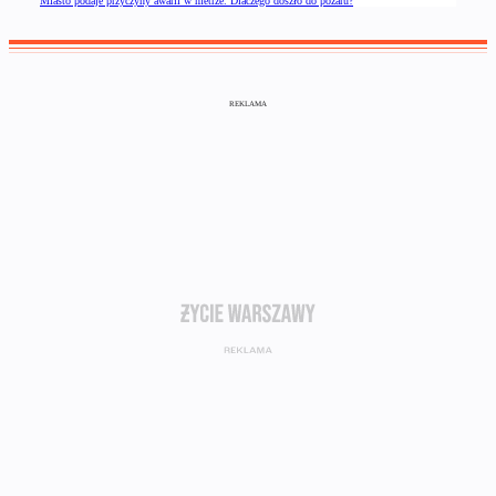
Miasto podaje przyczyny awarii w metrze. Dlaczego doszło do pożaru?
REKLAMA