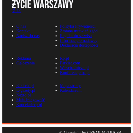
O nas
Polityka Prywatności
Kontakt
Zmiana ustawień zgód
Napisz do nas
Regulamin serwisu
Informacje o nadawcy
Deklaracja dostępności
Reklama
Rp.pl
Ogłoszenia
Parkiet.com
Wiescirolnicze.pl
Konferencje.rp.pl
E-kiosk.pl
Mapa strony
E-gazety.pl
Kalendarium
Nexto.pl
Mała księgowość
Kancelarierp.pl
© Copyright by GREMI MEDIA SA