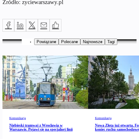
Źródło: zyciewarszawy.pl
Powiązane
Polecane
Najnowsze
Tagi
Komunikacja
Komunikacja
Niebieski tramwaj z Wrocławia w
Nowa Złota już otwarta. Fo
Warszawie. Pojawi się na specjalnej linii
koniec ruchu samochodow