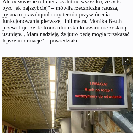
Ale oczywiście robimy absolutnie wszystko, żeby to
było jak najszybciej” – mówiła rzeczniczka ratusza,
pytana o prawdopodobny termin przywrócenia
funkcjonowania pierwszej linii metra. Monika Beuth
przewiduje, że do końca dnia skutki awarii nie zostaną
usunięte. „Mam nadzieję, że jutro będę mogła przekazać
lepsze informacje” – powiedziała.