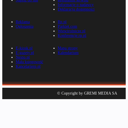
Napisz do nas
Regulamin serwisu
Informacje o nadawcy
Deklaracja dostępności
Reklama
Rp.pl
Ogłoszenia
Parkiet.com
Wiescirolnicze.pl
Konferencje.rp.pl
E-kiosk.pl
Mapa strony
E-gazety.pl
Kalendarium
Nexto.pl
Mała księgowość
Kancelarierp.pl
© Copyright by GREMI MEDIA SA