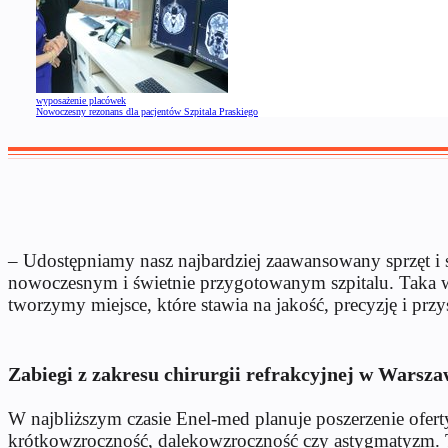
wyposażenie placówek
Nowoczesny rezonans dla pacjentów Szpitala Praskiego
– Udostępniamy nasz najbardziej zaawansowany sprzęt i so
nowoczesnym i świetnie przygotowanym szpitalu. Taka ws
tworzymy miejsce, które stawia na jakość, precyzję i pr
Zabiegi z zakresu chirurgii refrakcyjnej w Warsza
W najbliższym czasie Enel-med planuje poszerzenie oferty
krótkowzroczność, dalekowzroczność czy astygmatyzm. T