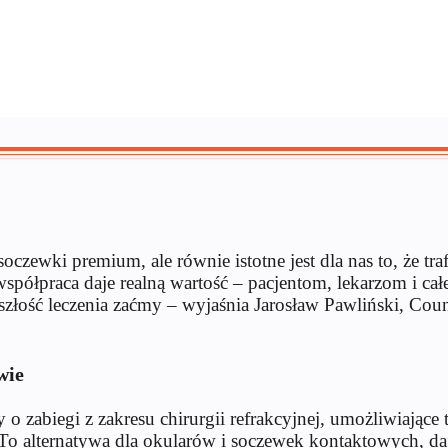
czewki premium, ale równie istotne jest dla nas to, że tr
półpraca daje realną wartość – pacjentom, lekarzom i ca
zyszłość leczenia zaćmy – wyjaśnia Jarosław Pawliński, Co
wie
 o zabiegi z zakresu chirurgii refrakcyjnej, umożliwiające
o alternatywa dla okularów i soczewek kontaktowych, daj