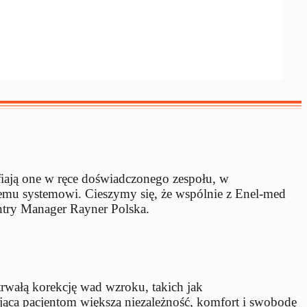
afiają one w ręce doświadczonego zespołu, w
łemu systemowi. Cieszymy się, że wspólnie z Enel-med
untry Manager Rayner Polska.
 trwałą korekcję wad wzroku, takich jak
ąca pacjentom większą niezależność, komfort i swobodę