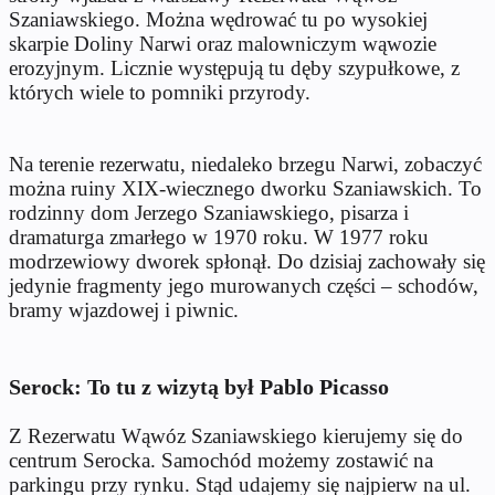
Szaniawskiego. Można wędrować tu po wysokiej
skarpie Doliny Narwi oraz malowniczym wąwozie
erozyjnym. Licznie występują tu dęby szypułkowe, z
których wiele to pomniki przyrody.
Na terenie rezerwatu, niedaleko brzegu Narwi, zobaczyć
można ruiny XIX-wiecznego dworku Szaniawskich. To
rodzinny dom Jerzego Szaniawskiego, pisarza i
dramaturga zmarłego w 1970 roku. W 1977 roku
modrzewiowy dworek spłonął. Do dzisiaj zachowały się
jedynie fragmenty jego murowanych części – schodów,
bramy wjazdowej i piwnic.
Serock: To tu z wizytą był Pablo Picasso
Z Rezerwatu Wąwóz Szaniawskiego kierujemy się do
centrum Serocka. Samochód możemy zostawić na
parkingu przy rynku. Stąd udajemy się najpierw na ul.