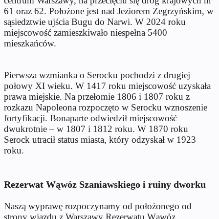
centrum Warszawy, na przecięciu się dróg krajowych nr
61 oraz 62. Położone jest nad Jeziorem Zegrzyńskim, w
sąsiedztwie ujścia Bugu do Narwi. W 2024 roku
miejscowość zamieszkiwało niespełna 5400
mieszkańców.
Pierwsza wzmianka o Serocku pochodzi z drugiej
połowy XI wieku. W 1417 roku miejscowość uzyskała
prawa miejskie. Na przełomie 1806 i 1807 roku z
rozkazu Napoleona rozpoczęto w Serocku wznoszenie
fortyfikacji. Bonaparte odwiedził miejscowość
dwukrotnie – w 1807 i 1812 roku. W 1870 roku
Serock utracił status miasta, który odzyskał w 1923
roku.
Rezerwat Wąwóz Szaniawskiego i ruiny dworku
Naszą wyprawę rozpoczynamy od położonego od
strony wjazdu z Warszawy Rezerwatu Wąwóz