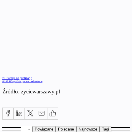
© Licencja na publikację
© ℗ Wszystkie prawa zastrzeżone
Źródło: zyciewarszawy.pl
Powiązane
Polecane
Najnowsze
Tagi