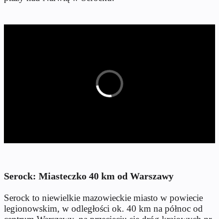
Serock: Miasteczko 40 km od Warszawy
Serock to niewielkie mazowieckie miasto w powiecie
legionowskim, w odległości ok. 40 km na północ od