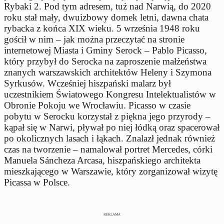
Rybaki 2. Pod tym adresem, tuż nad Narwią, do 2020
roku stał mały, dwuizbowy domek letni, dawna chata
rybacka z końca XIX wieku. 5 września 1948 roku
gościł w nim – jak można przeczytać na stronie
internetowej Miasta i Gminy Serock – Pablo Picasso,
który przybył do Serocka na zaproszenie małżeństwa
znanych warszawskich architektów Heleny i Szymona
Syrkusów. Wcześniej hiszpański malarz był
uczestnikiem Światowego Kongresu Intelektualistów w
Obronie Pokoju we Wrocławiu. Picasso w czasie
pobytu w Serocku korzystał z piękna jego przyrody –
kąpał się w Narwi, pływał po niej łódką oraz spacerował
po okolicznych lasach i łąkach. Znalazł jednak również
czas na tworzenie – namalował portret Mercedes, córki
Manuela Sáncheza Arcasa, hiszpańskiego architekta
mieszkającego w Warszawie, który zorganizował wizytę
Picassa w Polsce.
REKLAMA