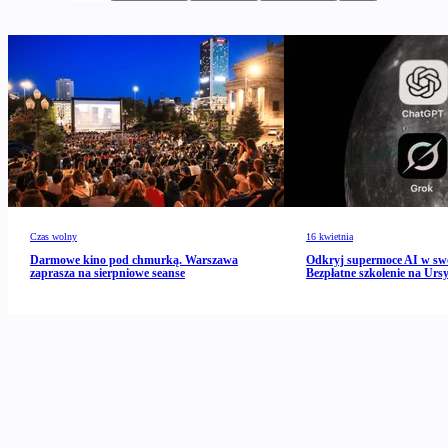
Czas wolny
16 kwietnia
Darmowe kino pod chmurką. Warszawa
Odkryj supermoce AI w s
zaprasza na sierpniowe seanse
Bezpłatne szkolenie na Urs