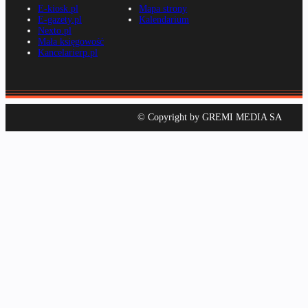
E-kiosk.pl
Mapa strony
E-gazety.pl
Kalendarium
Nexto.pl
Mała księgowość
Kancelarierp.pl
© Copyright by GREMI MEDIA SA