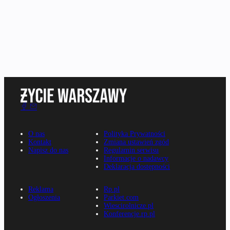
O nas
Polityka Prywatności
Kontakt
Zmiana ustawień zgód
Napisz do nas
Regulamin serwisu
Informacje o nadawcy
Deklaracja dostępności
Reklama
Rp.pl
Ogłoszenia
Parkiet.com
Wiescirolnicze.pl
Konferencje.rp.pl