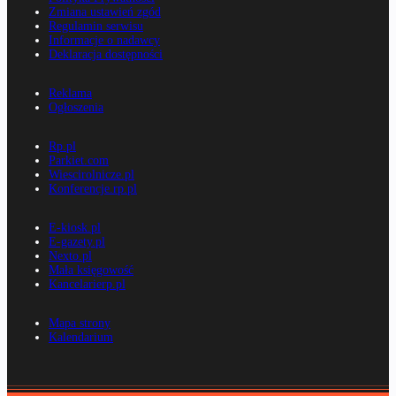
Zmiana ustawień zgód
Regulamin serwisu
Informacje o nadawcy
Deklaracja dostępności
Reklama
Ogłoszenia
Rp.pl
Parkiet.com
Wiescirolnicze.pl
Konferencje.rp.pl
E-kiosk.pl
E-gazety.pl
Nexto.pl
Mała księgowość
Kancelarierp.pl
Mapa strony
Kalendarium