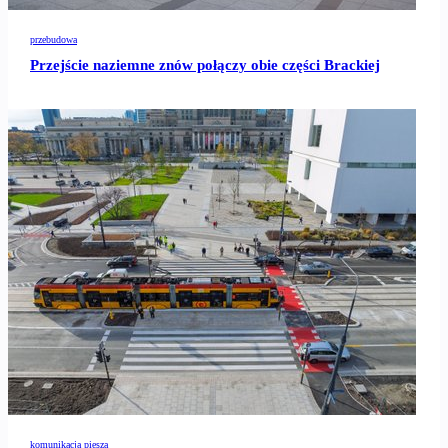
przebudowa
Przejście naziemne znów połączy obie części Brackiej
komunikacja piesza