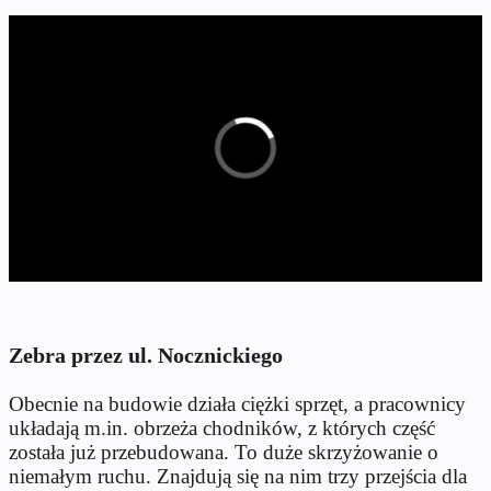
Zebra przez ul. Nocznickiego
Obecnie na budowie działa ciężki sprzęt, a pracownicy
układają m.in. obrzeża chodników, z których część
została już przebudowana. To duże skrzyżowanie o
niemałym ruchu. Znajdują się na nim trzy przejścia dla