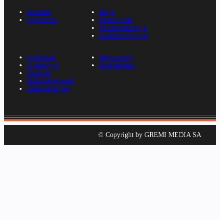
Reklama
Rp.pl
Ogłoszenia
Parkiet.com
Wiescirolnicze.pl
Konferencje.rp.pl
E-kiosk.pl
Mapa strony
E-gazety.pl
Kalendarium
Nexto.pl
Mała księgowość
Kancelarierp.pl
© Copyright by GREMI MEDIA SA