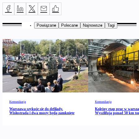
Powiązane
Polecane
Najnowsze
Tagi
Komunikacja
Komunikacja
Warszawa szykuje się do defilady.
Kolejny etap prac w warsz
Wisłostrada i dwa mosty będą zamknięte
Wyszlifują ponad 50 km to