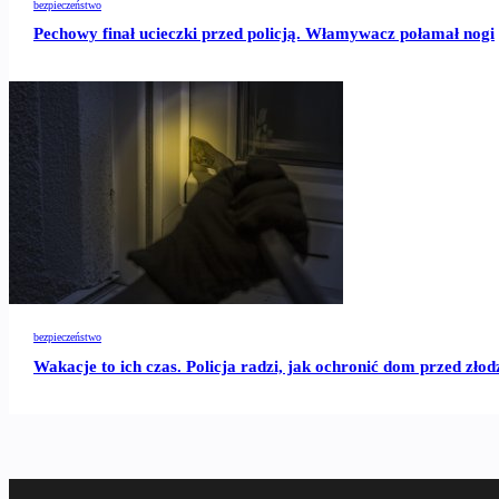
bezpieczeństwo
Pechowy finał ucieczki przed policją. Włamywacz połamał nogi
bezpieczeństwo
Wakacje to ich czas. Policja radzi, jak ochronić dom przed złod