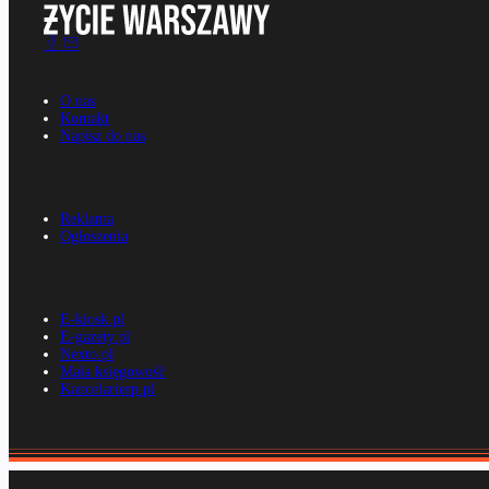
O nas
Kontakt
Napisz do nas
Reklama
Ogłoszenia
E-kiosk.pl
E-gazety.pl
Nexto.pl
Mała księgowość
Kancelarierp.pl