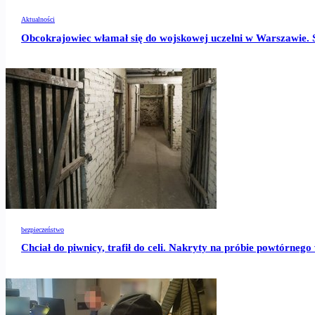
Aktualności
Obcokrajowiec włamał się do wojskowej uczelni w Warszawie
bezpieczeństwo
Chciał do piwnicy, trafił do celi. Nakryty na próbie powtórneg