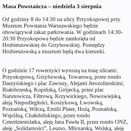
Masa Powstańcza – niedziela 3 sierpnia
Od godziny 8 do 14:30 na ulicy Przyokopowej przy
Muzeum Powstania Warszawskiego będzie
obowiązywał zakaz parkowania. W godzinach 14:30-
20:30 Przyokopowa będzie zamknięta od
Hrubieszowskiej do Grzybowskiej. Pomiędzy
Hrubieszowską a muzeum będą dwa kierunki.
O godzinie 17 rowerzyści wyruszą na trasę ulicami:
Przyokopową, Grzybowską, Towarową, przez rondo
Daszyńskiego i plac Zawiszy, Alejami Jerozolimskimi,
Białobrzeską, Kopińską, Grójecką, przez plac
Narutowicza, Filtrową, Krzywickiego, Nowowiejską,
aleją Niepodległości, Koszykową, Lwowską,
Poznańską, Wilczą, Emilii Plater, Hożą, Poznańską,
Wspólną, Chałubińskiego, przez rondo
Czterdziestolatka, aleję Jana Pawła II, przez rondo ONZ,
aleję „Solidarności”, Leszno, Młynarską, Wolską, aleję