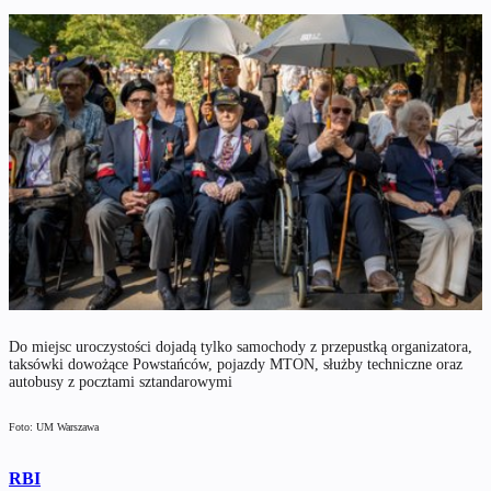
Do miejsc uroczystości dojadą tylko samochody z przepustką organizatora,
taksówki dowożące Powstańców, pojazdy MTON, służby techniczne oraz
autobusy z pocztami sztandarowymi
Foto: UM Warszawa
RBI