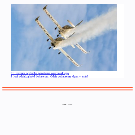
81. rocznica wybuchu powstania warszawskiego
Piloci oddadzą hołd bohaterom. Gdzie zobaczymy dymny znak?
REKLAMA