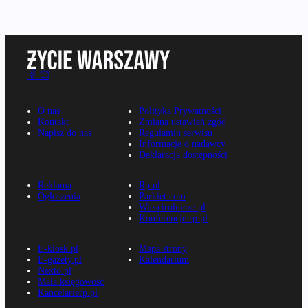
O nas
Polityka Prywatności
Kontakt
Zmiana ustawień zgód
Napisz do nas
Regulamin serwisu
Informacje o nadawcy
Deklaracja dostępności
Reklama
Rp.pl
Ogłoszenia
Parkiet.com
Wiescirolnicze.pl
Konferencje.rp.pl
E-kiosk.pl
Mapa strony
E-gazety.pl
Kalendarium
Nexto.pl
Mała księgowość
Kancelarierp.pl