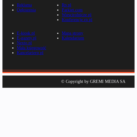
Reklama
Rp.pl
Ogłoszenia
Parkiet.com
Wiescirolnicze.pl
Konferencje.rp.pl
E-kiosk.pl
Mapa strony
E-gazety.pl
Kalendarium
Nexto.pl
Mała księgowość
Kancelarierp.pl
© Copyright by GREMI MEDIA SA