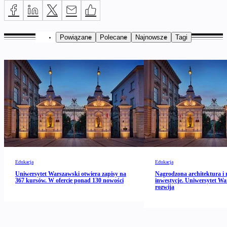
Powiązane
Polecane
Najnowsze
Tagi
Edukacja
Edukacja
Uniwersytet Warszawski otwiera zapisy na
Nagrodzona architektura i 
367 kursów. W ofercie ponad 130 nowości
inwestycje. Uniwersytet Wa
rozwija