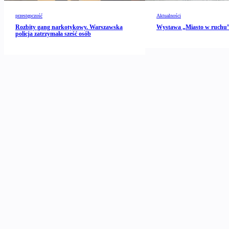
przestępczość
Aktualności
Rozbity gang narkotykowy. Warszawska
Wystawa „Miasto w ruch
policja zatrzymała sześć osób