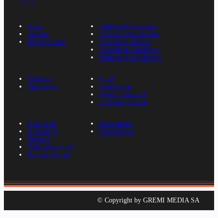
O nas
Polityka Prywatności
Kontakt
Zmiana ustawień zgód
Napisz do nas
Regulamin serwisu
Informacje o nadawcy
Deklaracja dostępności
Reklama
Rp.pl
Ogłoszenia
Parkiet.com
Wiescirolnicze.pl
Konferencje.rp.pl
E-kiosk.pl
Mapa strony
E-gazety.pl
Kalendarium
Nexto.pl
Mała księgowość
Kancelarierp.pl
© Copyright by GREMI MEDIA SA