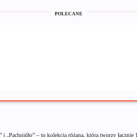
POLECANE
i „Pachnidło” – to kolekcja różana, którą tworzy łącznie