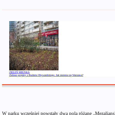
ZIELEŃ MIEJSKA
Zielone projekty z Budżetu Obywatelskiego. Jak zmienia się Warszawa?
W parku wcześniej powstały dwa pola różane „Mezalians” 