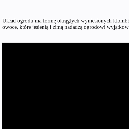
Układ ogrodu ma formę okrągłych wyniesionych klombów
owoce, które jesienią i zimą nadadzą ogrodowi wyjątkowy