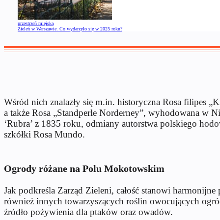
przestrzeń miejska
Zieleń w Warszawie. Co wydarzyło się w 2025 roku?
Wśród nich znalazły się m.in. historyczna Rosa filipes 
a także Rosa „Standperle Norderney”, wyhodowana w Ni
‘Rubra’ z 1835 roku, odmiany autorstwa polskiego hodow
szkółki Rosa Mundo.
Ogrody różane na Polu Mokotowskim
Jak podkreśla Zarząd Zieleni, całość stanowi harmonijn
również innych towarzyszących roślin owocujących ogród 
źródło pożywienia dla ptaków oraz owadów.