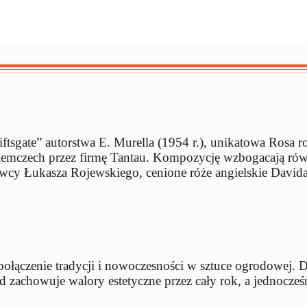
„Kiftsgate” autorstwa E. Murella (1954 r.), unikatowa Rosa
emczech przez firmę Tantau. Kompozycję wzbogacają ró
cy Łukasza Rojewskiego, cenione róże angielskie Davida 
e połączenie tradycji i nowoczesności w sztuce ogrodowej
zachowuje walory estetyczne przez cały rok, a jednocześn