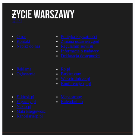
O nas
Polityka Prywatności
Kontakt
Zmiana ustawień zgód
Napisz do nas
Regulamin serwisu
Informacje o nadawcy
Deklaracja dostępności
Reklama
Rp.pl
Ogłoszenia
Parkiet.com
Wiescirolnicze.pl
Konferencje.rp.pl
E-kiosk.pl
Mapa strony
E-gazety.pl
Kalendarium
Nexto.pl
Mała księgowość
Kancelarierp.pl