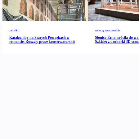
zabytki
zwierzę warszawskie
Katakumby na Starych Powązkach w
Słonica Erna wróciła do wa
remoncie. Ruszyły prace konserwatorskie
Szkielet z drukarki 3D stan