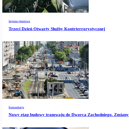
Impreza plenerowa
Trzeci Dzień Otwarty Służby Kontrterrorystycznej
Komunikacja
Nowy etap budowy tramwaju do Dworca Zachodniego. Zmiany i