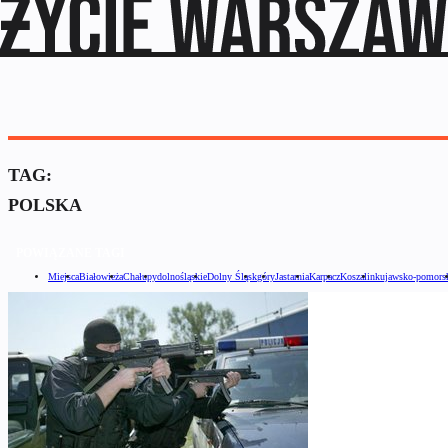
TAG:
POLSKA
POWIĄZANE TAGI
Miejsca
Białowieża
Chałupy
dolnośląskie
Dolny Śląsk
góry
Jastarnia
Karpacz
Koszalin
kujawsko-pomors