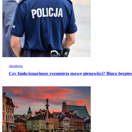
Aktualności
Czy funkcjonariusze rozumieją mowę nienawiści? Biuro bezpie