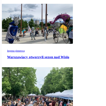
Impreza plenerowa
Warszawiacy otworzyli sezon nad Wisłą