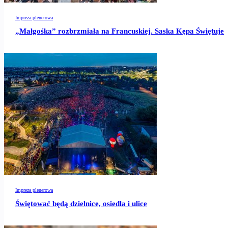
Impreza plenerowa
„Małgośka” rozbrzmiała na Francuskiej. Saska Kępa Świętuje
Impreza plenerowa
Świętować będą dzielnice, osiedla i ulice