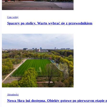
Czas wolny
Spacery po stolicy. Warto wybrać się z przewodnikiem
Aktualności
Nowa Skra już dostępna. Obiekty gotowe po pierwszym etapie 