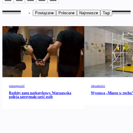
Powiązane
Polecane
Najnowsze
Tagi
przestępczość
Aktualności
Rozbity gang narkotykowy. Warszawska
Wystawa „Miasto w ruch
policja zatrzymała sześć osób