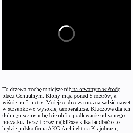
To drzewa trochę mniejsze niż
na otwartym w środę
placu Centralnym
. Klony mają ponad 5 metrów, a
wiśnie po 3 metry. Mniejsze drzewa można sadzić nawet
w stosunkowo wysokiej temperaturze. Kluczowe dla ich
dobrego wzrostu będzie obfite podlewanie od samego
początku. Teraz i przez najbliższe kilka lat dbać o to
będzie polska firma AKG Architektura Krajobrazu,