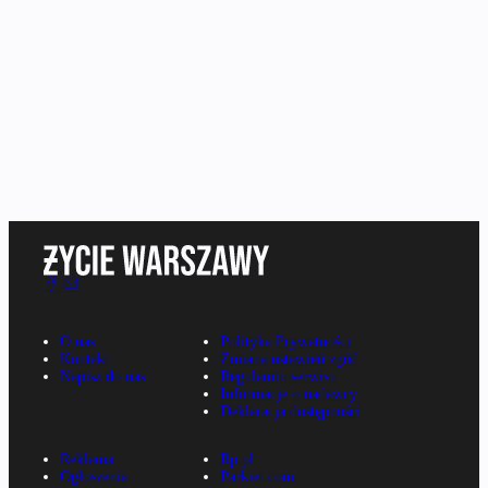
O nas
Polityka Prywatności
Kontakt
Zmiana ustawień zgód
Napisz do nas
Regulamin serwisu
Informacje o nadawcy
Deklaracja dostępności
Reklama
Rp.pl
Ogłoszenia
Parkiet.com