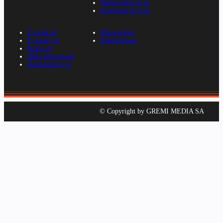
Wiescirolnicze.pl
Konferencje.rp.pl
E-kiosk.pl
Mapa strony
E-gazety.pl
Kalendarium
Nexto.pl
Mała księgowość
Kancelarierp.pl
© Copyright by GREMI MEDIA SA