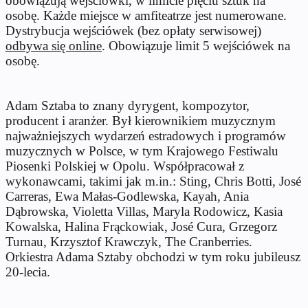
obowiązują wejściówki, w limicie pięciu sztuk na
osobę. Każde miejsce w amfiteatrze jest numerowane.
Dystrybucja wejściówek (bez opłaty serwisowej)
odbywa się online
. Obowiązuje limit 5 wejściówek na
osobę.
Adam Sztaba to znany dyrygent, kompozytor,
producent i aranżer. Był kierownikiem muzycznym
najważniejszych wydarzeń estradowych i programów
muzycznych w Polsce, w tym Krajowego Festiwalu
Piosenki Polskiej w Opolu. Współpracował z
wykonawcami, takimi jak m.in.: Sting, Chris Botti, José
Carreras, Ewa Małas-Godlewska, Kayah, Ania
Dąbrowska, Violetta Villas, Maryla Rodowicz, Kasia
Kowalska, Halina Frąckowiak, José Cura, Grzegorz
Turnau, Krzysztof Krawczyk, The Cranberries.
Orkiestra Adama Sztaby obchodzi w tym roku jubileusz
20-lecia.