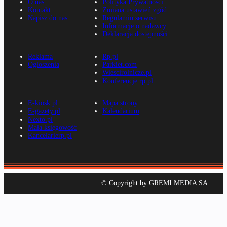
O nas
Polityka Prywatności
Kontakt
Zmiana ustawień zgód
Napisz do nas
Regulamin serwisu
Informacje o nadawcy
Deklaracja dostępności
Reklama
Rp.pl
Ogłoszenia
Parkiet.com
Wiescirolnicze.pl
Konferencje.rp.pl
E-kiosk.pl
Mapa strony
E-gazety.pl
Kalendarium
Nexto.pl
Mała księgowość
Kancelarierp.pl
© Copyright by GREMI MEDIA SA