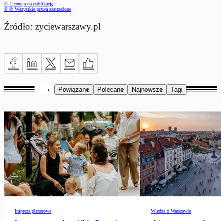
© Licencja na publikację
© ℗ Wszystkie prawa zastrzeżone
Źródło: zyciewarszawy.pl
Powiązane
Polecane
Najnowsze
Tagi
Impreza plenerowa
Wiedza o Warszawie