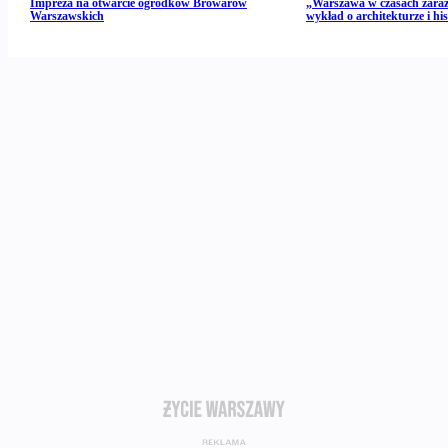
Impreza na otwarcie ogródków Browarów
„Warszawa w czasach zarazy
Warszawskich
wykład o architekturze i hist