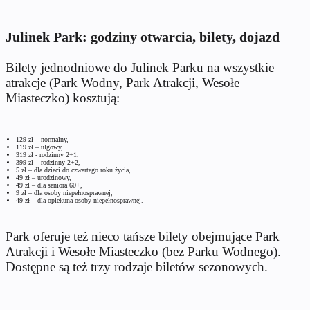
Julinek Park: godziny otwarcia, bilety, dojazd
Bilety jednodniowe do Julinek Parku na wszystkie
atrakcje (Park Wodny, Park Atrakcji, Wesołe
Miasteczko) kosztują:
129 zł – normalny,
119 zł – ulgowy,
319 zł - rodzinny 2+1,
399 zł – rodzinny 2+2,
5 zł – dla dzieci do czwartego roku życia,
49 zł – urodzinowy,
49 zł – dla seniora 60+,
9 zł – dla osoby niepełnosprawnej,
49 zł – dla opiekuna osoby niepełnosprawnej.
Park oferuje też nieco tańsze bilety obejmujące Park
Atrakcji i Wesołe Miasteczko (bez Parku Wodnego).
Dostępne są też trzy rodzaje biletów sezonowych.