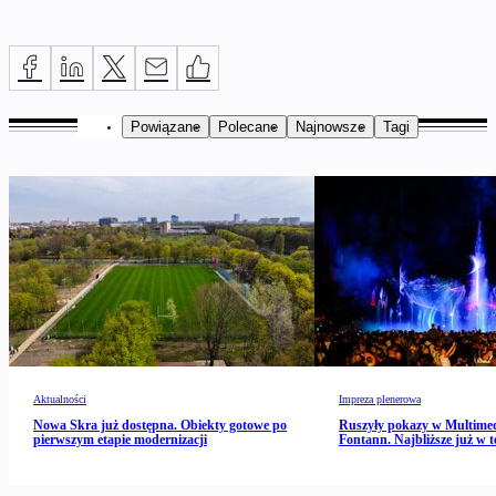
Powiązane
Polecane
Najnowsze
Tagi
Aktualności
Impreza plenerowa
Nowa Skra już dostępna. Obiekty gotowe po
Ruszyły pokazy w Multime
pierwszym etapie modernizacji
Fontann. Najbliższe już w 