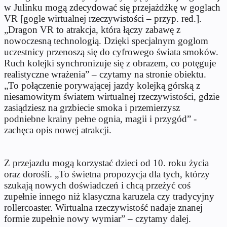
w Julinku mogą zdecydować się przejażdżkę w goglach
VR [gogle wirtualnej rzeczywistości – przyp. red.].
„Dragon VR to atrakcja, która łączy zabawę z
nowoczesną technologią. Dzięki specjalnym goglom
uczestnicy przenoszą się do cyfrowego świata smoków.
Ruch kolejki synchronizuje się z obrazem, co potęguje
realistyczne wrażenia” – czytamy na stronie obiektu.
„To połączenie porywającej jazdy kolejką górską z
niesamowitym światem wirtualnej rzeczywistości, gdzie
zasiądziesz na grzbiecie smoka i przemierzysz
podniebne krainy pełne ognia, magii i przygód” -
zachęca opis nowej atrakcji.
Z przejazdu mogą korzystać dzieci od 10. roku życia
oraz dorośli. „To świetna propozycja dla tych, którzy
szukają nowych doświadczeń i chcą przeżyć coś
zupełnie innego niż klasyczna karuzela czy tradycyjny
rollercoaster. Wirtualna rzeczywistość nadaje znanej
formie zupełnie nowy wymiar” – czytamy dalej.