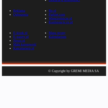
Deklaracja dostępności
Reklama
Rp.pl
Ogłoszenia
Parkiet.com
Wiescirolnicze.pl
Konferencje.rp.pl
E-kiosk.pl
Mapa strony
E-gazety.pl
Kalendarium
Nexto.pl
Mała księgowość
Kancelarierp.pl
© Copyright by GREMI MEDIA SA