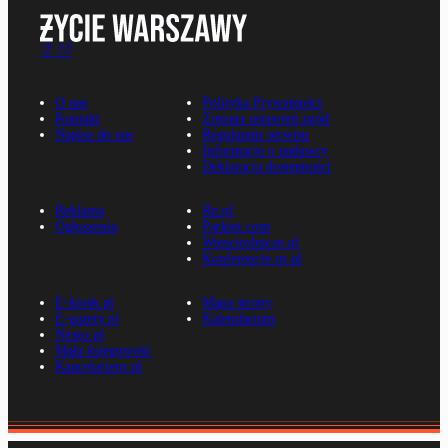
O nas
Polityka Prywatności
Kontakt
Zmiana ustawień zgód
Napisz do nas
Regulamin serwisu
Informacje o nadawcy
Deklaracja dostępności
Reklama
Rp.pl
Ogłoszenia
Parkiet.com
Wiescirolnicze.pl
Konferencje.rp.pl
E-kiosk.pl
Mapa strony
E-gazety.pl
Kalendarium
Nexto.pl
Mała księgowość
Kancelarierp.pl