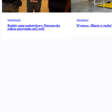
przestępczość
Aktualności
Rozbity gang narkotykowy. Warszawska
Wystawa „Miasto w ruch
policja zatrzymała sześć osób