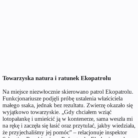
Towarzyska natura i ratunek Ekopatrolu
Na miejsce niezwłocznie skierowano patrol Ekopatrolu.
Funkcjonariusze podjęli pr
ób
ę ustalenia właściciela
małego ssaka, jednak bez rezultatu. Zwierzę okazało się
wyjątkowo towarzyskie.
„Gdy chcia
łem wziąć
lotopałankę i umieścić ją w kontenerze, sama weszła mi
na rękę i zaczęła się łasić oraz przytulać, jakby wiedziała,
że przyjechaliśmy jej pom
óc”
– relacjonuje inspektor