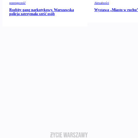
przestępczość
Aktualności
Rozbity gang narkotykowy. Warszawska
Wystawa „Miasto w ruch
policja zatrzymała sześć osób