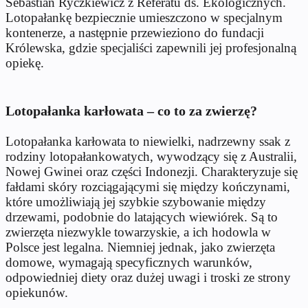
Sebastian Ryczkiewicz z Referatu ds. Ekologicznych.
Lotopa
łankę bezpiecznie umieszczono w specjalnym
kontenerze, a następnie przewieziono do fundacji
Kr
ólewska, gdzie specjali
ści zapewnili jej profesjonalną
opiekę.
Lotopałanka karłowata – co to za zwierzę?
Lotopałanka karłowata to niewielki, nadrzewny ssak z
rodziny lotopałankowatych, wywodzący się z Australii,
Nowej Gwinei oraz części Indonezji. Charakteryzuje się
fałdami sk
óry rozci
ągającymi się między kończynami,
kt
óre umo
żliwiają jej szybkie szybowanie między
drzewami, podobnie do latających wiewi
órek. S
ą to
zwierzęta niezwykle towarzyskie, a ich hodowla w
Polsce jest legalna. Niemniej jednak, jako zwierzęta
domowe, wymagają specyficznych warunk
ów,
odpowiedniej diety oraz du
żej uwagi i troski ze strony
opiekun
ów.