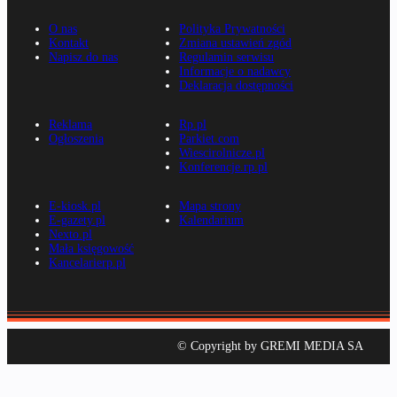
O nas
Polityka Prywatności
Kontakt
Zmiana ustawień zgód
Napisz do nas
Regulamin serwisu
Informacje o nadawcy
Deklaracja dostępności
Reklama
Rp.pl
Ogłoszenia
Parkiet.com
Wiescirolnicze.pl
Konferencje.rp.pl
E-kiosk.pl
Mapa strony
E-gazety.pl
Kalendarium
Nexto.pl
Mała księgowość
Kancelarierp.pl
© Copyright by GREMI MEDIA SA