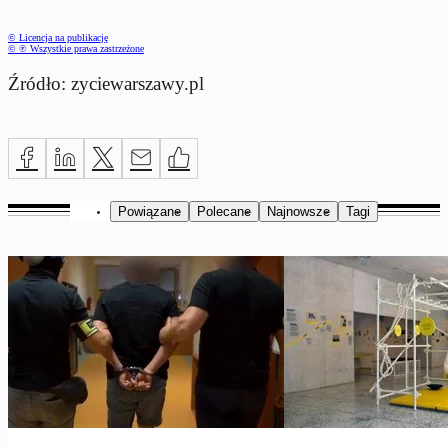
© Licencja na publikację
© ℗ Wszystkie prawa zastrzeżone
Źródło: zyciewarszawy.pl
Powiązane
Polecane
Najnowsze
Tagi