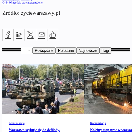
© ℗ Wszystkie prawa zastrzeżone
Źródło: zyciewarszawy.pl
Powiązane
Polecane
Najnowsze
Tagi
Komunikacja
Komunikacja
Warszawa szykuje się do defilady.
Kolejny etap prac w warsz