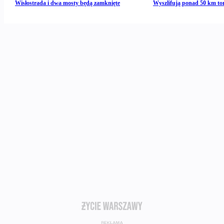
Wisłostrada i dwa mosty będą zamknięte
Wyszlifują ponad 50 km to