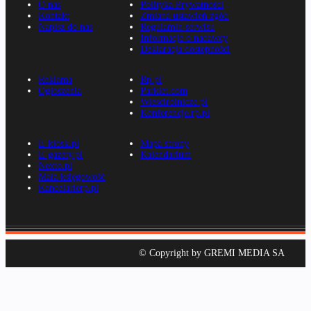
O nas
Polityka Prywatności
Kontakt
Zmiana ustawień zgód
Napisz do nas
Regulamin serwisu
Informacje o nadawcy
Deklaracja dostępności
Reklama
Rp.pl
Ogłoszenia
Parkiet.com
Wiescirolnicze.pl
Konferencje.rp.pl
E-kiosk.pl
Mapa strony
E-gazety.pl
Kalendarium
Nexto.pl
Mała księgowość
Kancelarierp.pl
© Copyright by GREMI MEDIA SA